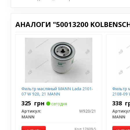
АНАЛОГИ "50013200 KOLBENSCH
Фильтр масляный MANN Lada 2101-
Фильтр 
07 W 920, 21 MANN
2108-09
325
грн
338
г
сегодня
Артикул:
W920/21
Артикул
MANN
MANN
Код: 17609-5