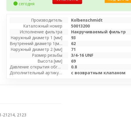
сегодня
Производитель
Kolbenschmidt
Каталожный номер
50013200
Исполнение фильтра
Накручиваемый фильтр
Наружный диаметр 1 [мм]
93
Внутренний диаметр 1(мм)
62
Наружный диаметр 2 [мм]
71
Размер резьбы
3/4-16 UNF
Высота [мм]
69
Давление открытия обгонного клапана [бар]
0.8
Дополнительный артикул / дополнительная информация 2
с возвратным клапаном
1-21214
,
2123