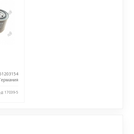
51203154
Германия
д: 17039-5