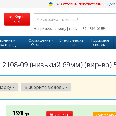
RU
UA
Оптовым покупателям
Дост
Подбор по
VIN
Например: вискомуфта бмв е39, 1334101
пление и
Охлаждение и
Электрическая
Тормозная
ка передач
Отопление
часть
система
 2108-09 (низький 69мм) (вир-во) 
марку
Выберите модель
191
грн.
КУПИТЬ
Код:
27745 