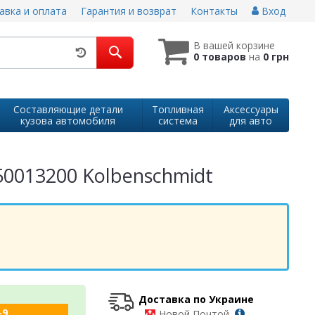
авка и оплата
Гарантия и возврат
Контакты
Вход
В вашей корзине
0 товаров
на
0 грн
Составляющие детали
Топливная
Аксессуары
кузова автомобиля
система
для авто
50013200 Kolbenschmidt
Доставка по Украине
-9
-
Новой Почтой,