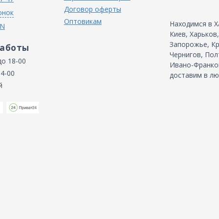
Договор оферты
онок
Оптовикам
Находимся в Х
IN
Киев, Харьков
Запорожье, Кр
работы
Чернигов, Пол
до 18-00
Ивано-Франков
14-00
доставим в лю
й