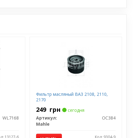
Фильтр масляный ВАЗ 2108, 2110,
2170
249
грн
сегодня
WL7168
Артикул:
OC384
Mahle
д: 13127-6
Код: 9304-9