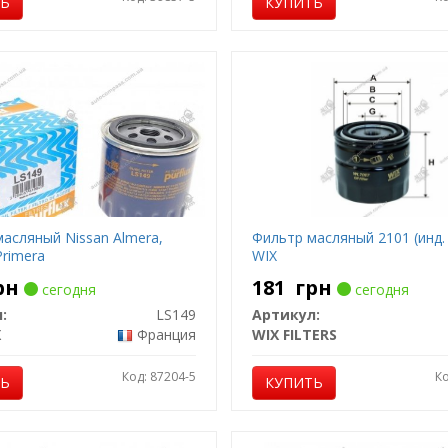
ТЬ
КУПИТЬ
асляный Nissan Almera,
Фильтр масляный 2101 (инд. 
Primera
WIX
рн
181
грн
сегодня
сегодня
:
LS149
Артикул:
X
Франция
WIX FILTERS
Код: 87204-5
Ко
ТЬ
КУПИТЬ