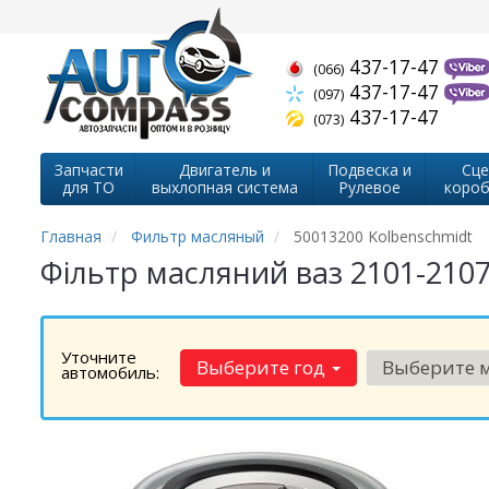
437-17-47
(066)
437-17-47
(097)
437-17-47
(073)
Запчасти
Двигатель и
Подвеска и
Сце
для ТО
выхлопная система
Рулевое
короб
Главная
Фильтр масляный
50013200 Kolbenschmidt
Фільтр масляний ваз 2101-2107
Уточните
Выберите год
Выберите 
автомобиль: