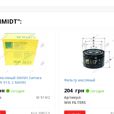
MIDT":
масляный MANN Samara
Фильтр масляный
 W 914, 2 MANN
рн
204
грн
сегодня
сегодня
:
W 914/2
Артикул:
WIX FILTERS
Код: 39857-5
Ко