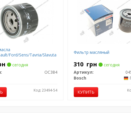
масла
Фильтр масляный
ault/Ford/Sens/Tavria/Slavuta
рн
310
грн
сегодня
сегодня
:
OC384
Артикул:
04
Bosch
Код: 23494-54
Ко
ТЬ
КУПИТЬ