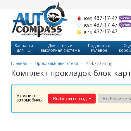
437-17-47
(066)
437-17-47
(097)
437-17-47
(073)
Запчасти
Двигатель и
Подвеска и
Сце
для ТО
выхлопная система
Рулевое
короб
Главная
Прокладки двигателя
424.770 Elring
Комплект прокладок блок-картер
Уточните
Выберите год
Выберите 
автомобиль: