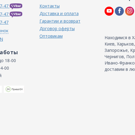
7-47
Контакты
Доставка и оплата
7-47
Гарантии и возврат
7-47
Договор оферты
онок
Оптовикам
Находимся в Х
IN
Киев, Харьков
Запорожье, Кр
работы
Чернигов, Пол
до 18-00
Ивано-Франков
14-00
доставим в лю
й