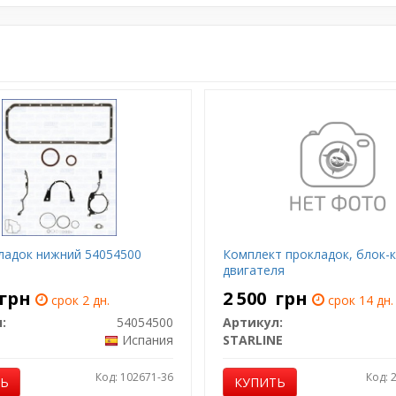
ладок нижний 54054500
Комплект прокладок, блок-
двигателя
грн
2 500
грн
срок 2 дн.
срок 14 дн.
:
54054500
Артикул:
Испания
STARLINE
Код: 102671-36
Код: 
ТЬ
КУПИТЬ