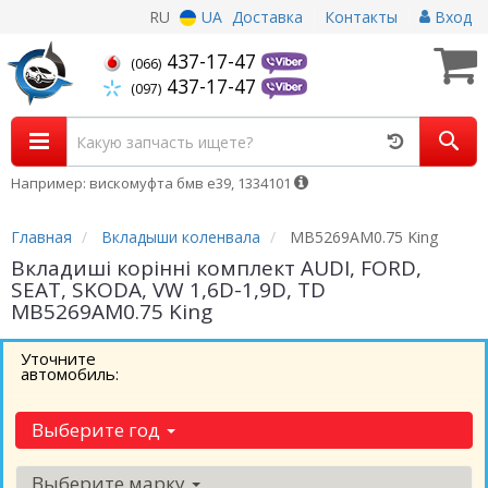
RU
UA
Доставка
Контакты
Вход
437-17-47
(066)
437-17-47
(097)
Например: вискомуфта бмв е39, 1334101
Главная
Вкладыши коленвала
MB5269AM0.75 King
Вкладиші корінні комплект AUDI, FORD,
SEAT, SKODA, VW 1,6D-1,9D, TD
MB5269AM0.75 King
Уточните
автомобиль:
Выберите год
Выберите марку