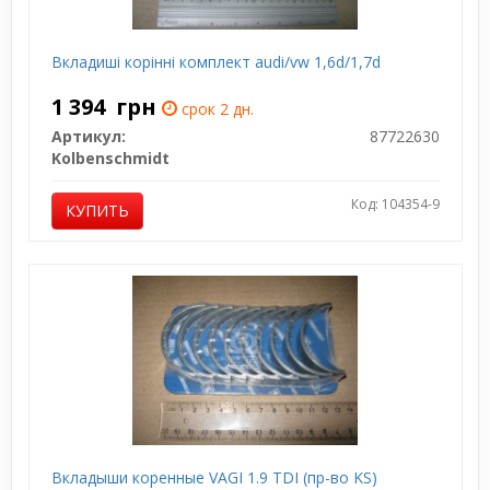
Вкладиші корінні комплект audi/vw 1,6d/1,7d
1 394
грн
срок 2 дн.
Артикул:
87722630
Kolbenschmidt
Код: 104354-9
КУПИТЬ
Вкладыши коренные VAGI 1.9 TDI (пр-во KS)