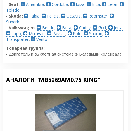
-
Seat:
Alhambra
,
Cordoba
,
Ibiza
,
Inca
,
Leon
,
Toledo
-
Skoda:
Fabia
,
Felicia
,
Octavia
,
Roomster
,
Superb
-
Volkswagen:
Beetle
,
Bora
,
Caddy
,
Golf
,
Jetta
,
Lupo
,
Multivan
,
Passat
,
Polo
,
Sharan
,
Transporter
,
Vento
Товарная группа:
- Двигатель и выхлопная система
Вкладыши коленвала
АНАЛОГИ "MB5269AM0.75 KING":