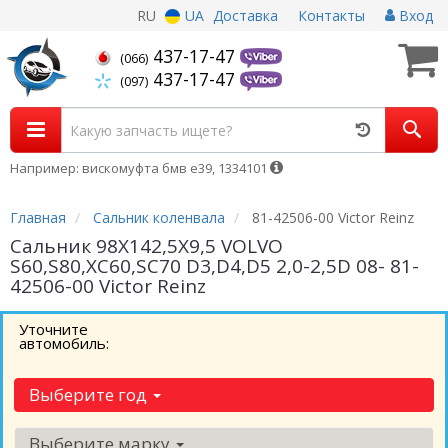
RU
UA
Доставка
Контакты
Вход
437-17-47
(066)
437-17-47
(097)
Например: вискомуфта бмв е39, 1334101
Главная
Сальник коленвала
81-42506-00 Victor Reinz
Сальник 98Х142,5Х9,5 VOLVO
S60,S80,XC60,SC70 D3,D4,D5 2,0-2,5D 08- 81-
42506-00 Victor Reinz
Уточните
автомобиль:
Выберите год
Выберите марку