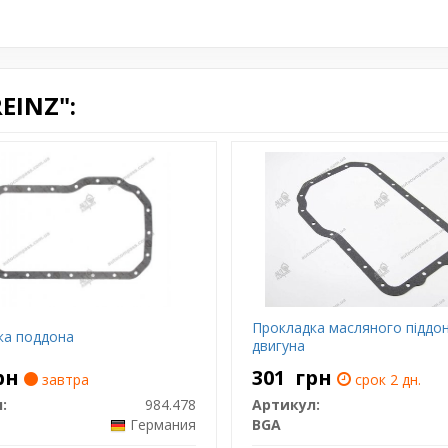
я
EINZ":
Прокладка масляного піддо
ка поддона
двигуна
рн
301
грн
завтра
срок 2 дн.
:
984.478
Артикул:
Германия
BGA