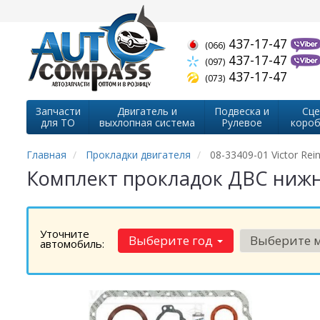
437-17-47
(066)
437-17-47
(097)
437-17-47
(073)
Запчасти
Двигатель и
Подвеска и
Сце
для ТО
выхлопная система
Рулевое
короб
Главная
Прокладки двигателя
08-33409-01 Victor Rei
Комплект прокладок ДВС нижний
Уточните
Выберите год
Выберите 
автомобиль: