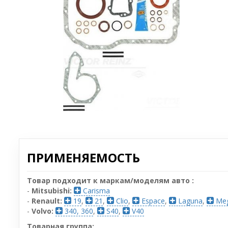
ПРИМЕНЯЕМОСТЬ
Товар подходит к маркам/моделям авто :
-
Mitsubishi:
Carisma
-
Renault:
19
,
21
,
Clio
,
Espace
,
Laguna
,
Me
-
Volvo:
340, 360
,
S40
,
V40
Товарная группа: