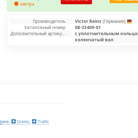
завтра
Производитель
Victor Reinz
(Германия)
Каталожный номер
08-33409-01
Дополнительный артикул / Дополнительная информация
с уплотнительным кольцо
коленчатый вал
gane
,
Scenic
,
Trafic