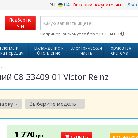
RU
UA
Оптовым покупателям
Дост
Подбор по
VIN
Например: вискомуфта бмв е39, 1334101
пление и
Охлаждение и
Электрическая
Тормозная
ка передач
Отопление
часть
система
nz
 08-33409-01 Victor Reinz
марку
Выберите модель
1 770
грн.
КУПИТЬ
Код:
462292