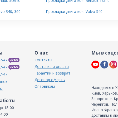
ault Scenic
Прокладки двигателя Renault Trafic
vo 340, 360
Прокладки двигателя Volvo S40
ы
О нас
Мы в соцс
7-47
Контакты
Доставка и оплата
7-47
Гарантии и возврат
7-47
Договор оферты
онок
Оптовикам
Находимся в Х
IN
Киев, Харьков
Запорожье, Кр
работы
Чернигов, Пол
до 18-00
Ивано-Франков
14-00
доставим в лю