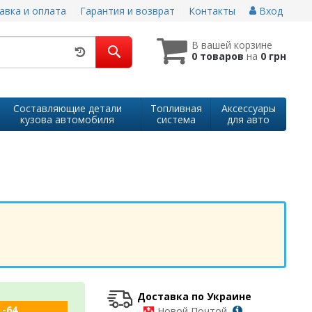
авка и оплата
Гарантия и возврат
Контакты
Вход
В вашей корзине
0 товаров
на
0 грн
Составляющие детали
Топливная
Аксессуары
кузова автомобиля
система
для авто
Доставка по Украине
 -64
-
Новой Почтой,