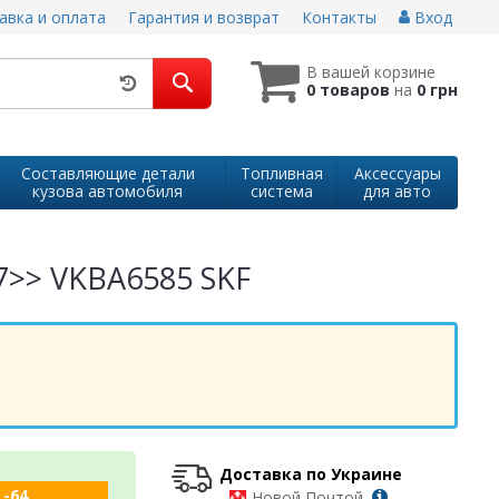
авка и оплата
Гарантия и возврат
Контакты
Вход
В вашей корзине
0 товаров
на
0 грн
Составляющие детали
Топливная
Аксессуары
кузова автомобиля
система
для авто
07>> VKBA6585 SKF
Доставка по Украине
 -64
-
Новой Почтой,