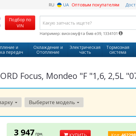
RU
UA
Оптовым покупателям
Дост
Подбор по
VIN
Например: вискомуфта бмв е39, 1334101
пление и
Охлаждение и
Электрическая
Тормозная
ка передач
Отопление
часть
система
ORD Focus, Mondeo "F "1,6, 2,5L "
марку
Выберите модель
3 947
грн.
КУПИТЬ
Код:
462298