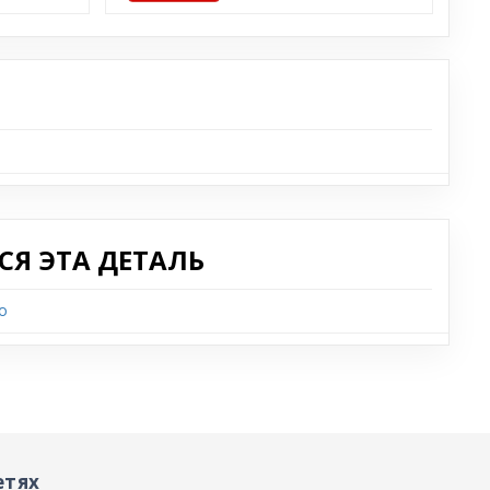
B
Я ЭТА ДЕТАЛЬ
o
етях