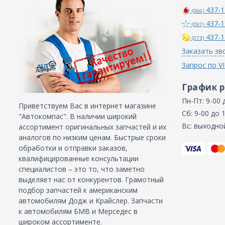
437-1
(066)
437-1
(097)
437-1
(073)
Заказать зв
Запрос по V
График 
Пн-Пт: 9-00 
Приветствуем Вас в интернет магазине
Сб: 9-00 до 
"Автокомпас". В наличии широкий
Вс: выходно
ассортимент оригинальных запчастей и их
аналогов по низким ценам. Быстрые сроки
обработки и отправки заказов,
квалифицированные консультации
специалистов – это то, что заметно
выделяет нас от конкурентов. Грамотный
подбор запчастей к американским
автомобилям Додж и Крайслер. Запчасти
к автомобилям БМВ и Мерседес в
широком ассортименте.