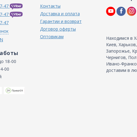
7-47
Контакты
Доставка и оплата
7-47
Гарантии и возврат
7-47
Договор оферты
онок
Оптовикам
Находимся в Х
IN
Киев, Харьков
Запорожье, Кр
работы
Чернигов, Пол
до 18-00
Ивано-Франков
14-00
доставим в лю
й