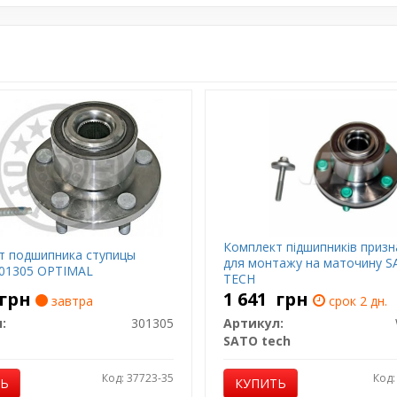
Комплект підшипників призн
т подшипника ступицы
для монтажу на маточину 
301305 OPTIMAL
TECH
грн
1 641
грн
завтра
срок 2 дн.
:
301305
Артикул:
SATO tech
Код: 37723-35
Код:
ТЬ
КУПИТЬ