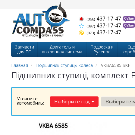
437-17-47
(066)
437-17-47
(097)
437-17-47
(073)
Запчасти
Двигатель и
Подвеска и
Сце
для ТО
выхлопная система
Рулевое
короб
Главная
Подшипник ступицы колеса
VKBA6585 SKF
Підшипник ступиці, комплект F
Уточните
Выберите год
Выберите 
автомобиль: