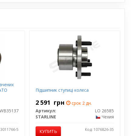
ачених
SATO
Пiдшипник ступицi колеса
2 591
грн
срок 2 дн.
WB35137
Артикул:
LO 26585
STARLINE
Чехия
 3011766-5
Код: 1076826-35
КУПИТЬ