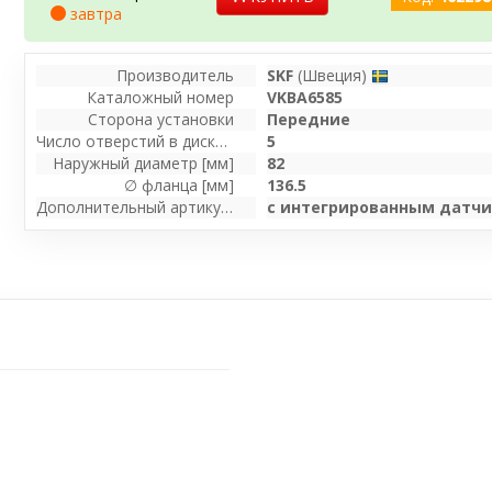
завтра
Производитель
SKF
(Швеция)
Каталожный номер
VKBA6585
Сторона установки
Передние
Число отверстий в диске колеса
5
Наружный диаметр [мм]
82
∅ фланца [мм]
136.5
Дополнительный артикул / дополнительная информация 2
с интегрированным датчи