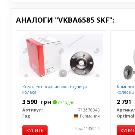
АНАЛОГИ "VKBA6585 SKF":
Комплект подшипника ступицы
Комплек
колеса
колеса 
3 590
грн
2 791
сегодня
Артикул:
713678840
Артикул
Fag
Германия
Optimal
Код: 114594-5
КУПИТЬ
КУПИ