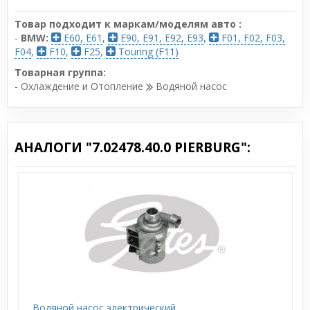
Товар подходит к маркам/моделям авто :
-
BMW:
E60, E61
,
E90, E91, E92, E93
,
F01, F02, F03,
F04
,
F10
,
F25
,
Touring (F11)
Товарная группа:
- Охлаждение и Отопление
Водяной насос
АНАЛОГИ "7.02478.40.0 PIERBURG":
Водяной насос электрический