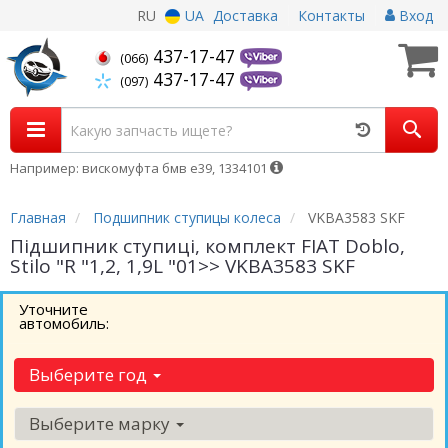
RU
UA
Доставка
Контакты
Вход
437-17-47
(066)
437-17-47
(097)
Например: вискомуфта бмв е39, 1334101
Главная
Подшипник ступицы колеса
VKBA3583 SKF
Підшипник ступиці, комплект FIAT Doblo,
Stilo "R "1,2, 1,9L "01>> VKBA3583 SKF
Уточните
автомобиль:
Выберите год
Выберите марку