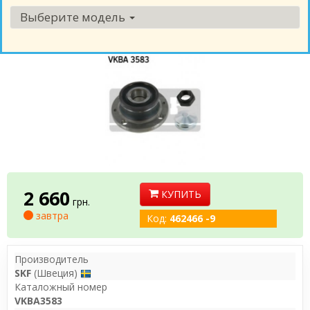
Выберите модель
2 660
КУПИТЬ
грн.
завтра
Код:
462466 -9
Производитель
SKF
(Швеция)
Каталожный номер
VKBA3583