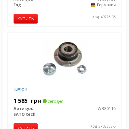
Fag
Германия
Код: 49775-35
КУПИТЬ
Цапфа
1 585
грн
сегодня
Артикул:
WB80116
SATO tech
Код: 3703353-5
КУПИТЬ