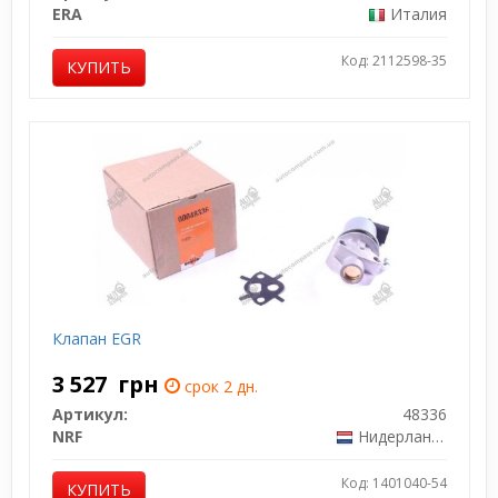
ERA
Италия
Код: 2112598-35
КУПИТЬ
Клапан EGR
3 527
грн
срок 2 дн.
Артикул:
48336
NRF
Нидерланды
Код: 1401040-54
КУПИТЬ