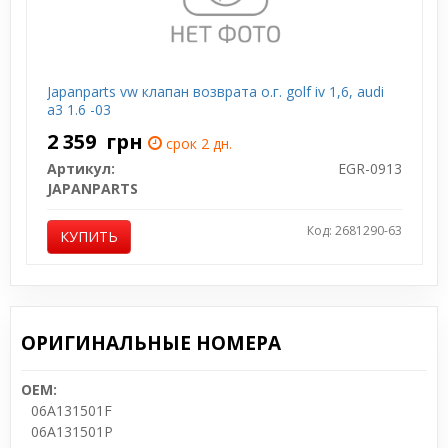
Japanparts vw клапан возврата о.г. golf iv 1,6, audi
a3 1.6 -03
2 359
грн
срок 2 дн.
Артикул:
EGR-0913
JAPANPARTS
Код: 2681290-63
КУПИТЬ
ОРИГИНАЛЬНЫЕ НОМЕРА
OEM:
06A131501F
06A131501P