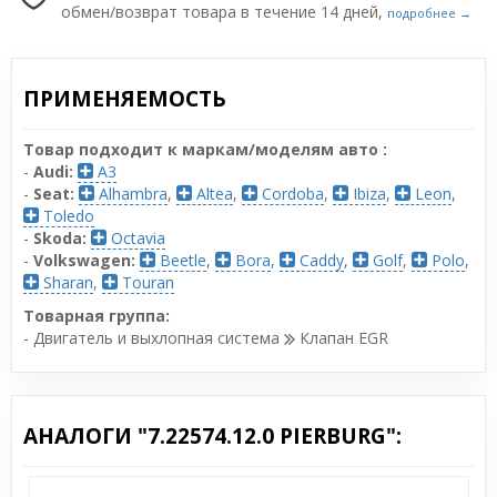
обмен/возврат товара в течение 14 дней,
подробнее →
ПРИМЕНЯЕМОСТЬ
Товар подходит к маркам/моделям авто :
-
Audi:
A3
-
Seat:
Alhambra
,
Altea
,
Cordoba
,
Ibiza
,
Leon
,
Toledo
-
Skoda:
Octavia
-
Volkswagen:
Beetle
,
Bora
,
Caddy
,
Golf
,
Polo
,
Sharan
,
Touran
Товарная группа:
- Двигатель и выхлопная система
Клапан EGR
АНАЛОГИ "7.22574.12.0 PIERBURG":