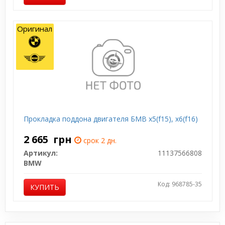
Оригинал
Прокладка поддона двигателя БМВ x5(f15), x6(f16)
2 665
грн
срок 2 дн.
Артикул:
11137566808
BMW
Код: 968785-35
КУПИТЬ