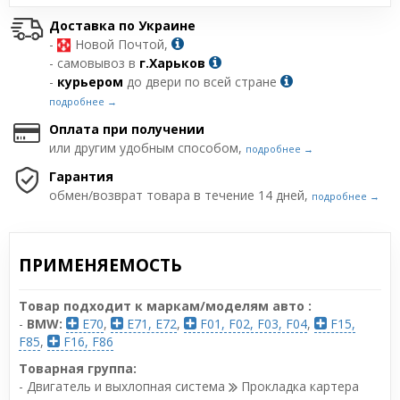
Доставка по Украине
-
Новой Почтой,
- самовывоз в
г.Харьков
-
курьером
до двери по всей стране
подробнее →
Оплата при получении
или другим удобным способом,
подробнее →
Гарантия
обмен/возврат товара в течение 14 дней,
подробнее →
ПРИМЕНЯЕМОСТЬ
Товар подходит к маркам/моделям авто :
-
BMW:
E70
,
E71, E72
,
F01, F02, F03, F04
,
F15,
F85
,
F16, F86
Товарная группа:
- Двигатель и выхлопная система
Прокладка картера