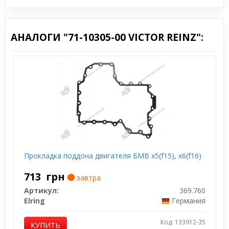
АНАЛОГИ "71-10305-00 VICTOR REINZ":
Прокладка поддона двигателя БМВ x5(f15), x6(f16)
713
грн
завтра
Артикул:
369.760
Elring
Германия
Код: 133912-35
КУПИТЬ