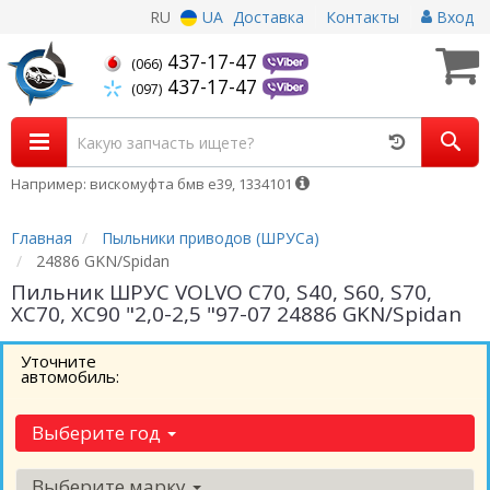
RU
UA
Доставка
Контакты
Вход
437-17-47
(066)
437-17-47
(097)
Например: вискомуфта бмв е39, 1334101
Главная
Пыльники приводов (ШРУСа)
24886 GKN/Spidan
Пильник ШРУС VOLVO C70, S40, S60, S70,
XC70, XC90 "2,0-2,5 "97-07 24886 GKN/Spidan
Уточните
автомобиль:
Выберите год
Выберите марку