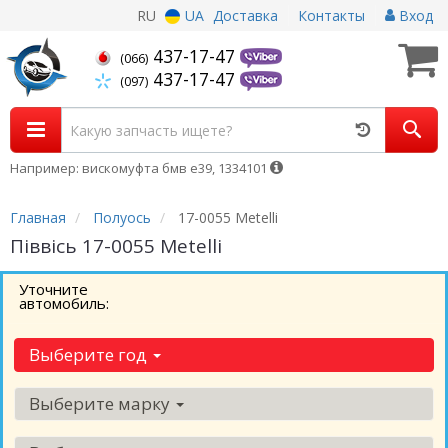
RU
UA
Доставка
Контакты
Вход
437-17-47
(066)
437-17-47
(097)
Например: вискомуфта бмв е39, 1334101
Главная
Полуось
17-0055 Metelli
Піввісь 17-0055 Metelli
Уточните
автомобиль:
Выберите год
Выберите марку