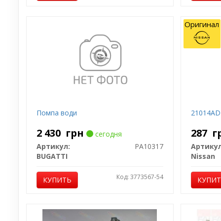
Оригинал
Помпа води
21014AD
2 430
грн
287
г
сегодня
Артикул:
PA10317
Артикул
BUGATTI
Nissan
Код: 3773567-54
КУПИТЬ
КУПИ