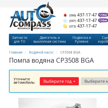
437-17-47
(066)
437-17-47
(097)
437-17-47
(073)
Запчасти
Двигатель и
Подвеска и
Сце
для ТО
выхлопная система
Рулевое
короб
Главная
Водяной насос
CP3508 BGA
Помпа водяна CP3508 BGA
Уточните
Выберите год
Выберите 
автомобиль: