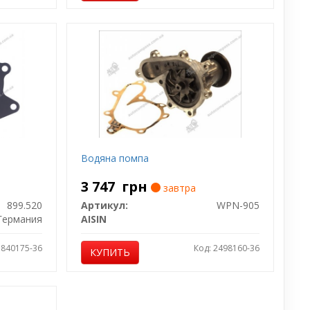
Водяна помпа
3 747
грн
завтра
899.520
Артикул:
WPN-905
Германия
AISIN
1840175-36
Код: 2498160-36
КУПИТЬ