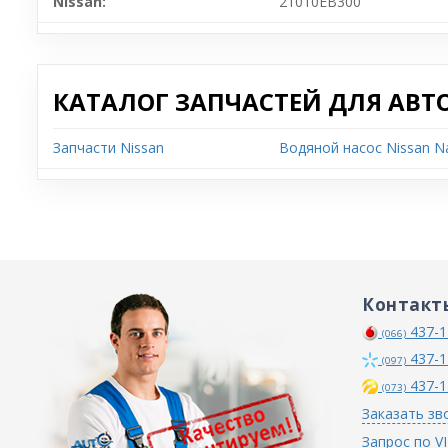
Nissan:
21010EB300
КАТАЛОГ ЗАПЧАСТЕЙ ДЛЯ АВТ
Запчасти Nissan
Водяной насос Nissan N
Контакт
437-1
(066)
437-1
(097)
437-1
(073)
Заказать зв
Запрос по V