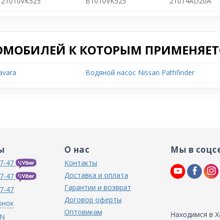
21010VK525
B1010VK525
21014AD20A
ОМОБИЛЕЙ К КОТОРЫМ ПРИМЕНЯЕТС
avara
Водяной насос Nissan Pathfinder
ы
О нас
Мы в соцс
7-47
Контакты
Доставка и оплата
7-47
Гарантии и возврат
7-47
Договор оферты
онок
Оптовикам
Находимся в Х
IN