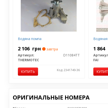
Водяна помпа
Водяная
2 106
грн
1 864
завтра
Артикул:
D11084TT
Артикул
THERMOTEC
FAI
Код: 2341749-36
КУПИТЬ
КУПИ
ОРИГИНАЛЬНЫЕ НОМЕРА