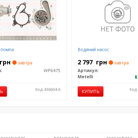
 помпа
Водяний насос
грн
2 797
грн
завтра
завтра
:
WP6475
Артикул:
Metelli
Код: 436604-6
Код:
ТЬ
КУПИТЬ