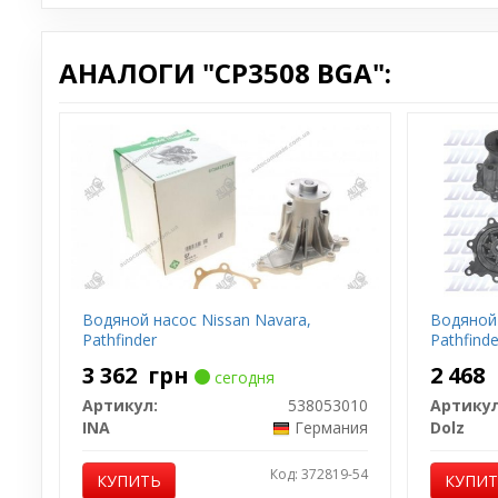
АНАЛОГИ "CP3508 BGA":
Водяной насос Nissan Navara,
Водяной 
Pathfinder
Pathfinde
3 362
грн
2 468
сегодня
Артикул:
538053010
Артикул
INA
Германия
Dolz
Код: 372819-54
КУПИТЬ
КУПИ