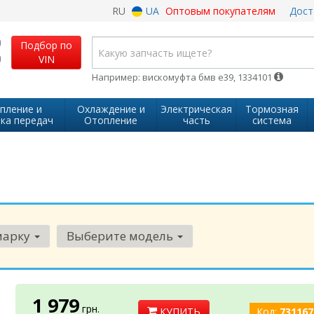
RU
UA
Оптовым покупателям
Дост
Подбор по
VIN
Например: вискомуфта бмв е39, 1334101
пление и
Охлаждение и
Электрическая
Тормозная
ка передач
Отопление
часть
система
марку
Выберите модель
1 979
грн.
КУПИТЬ
Код:
731167