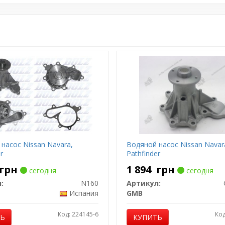
насос Nissan Navara,
Водяной насос Nissan Navar
r
Pathfinder
грн
1 894
грн
сегодня
сегодня
:
N160
Артикул:
Испания
GMB
Код: 224145-6
Код
ТЬ
КУПИТЬ