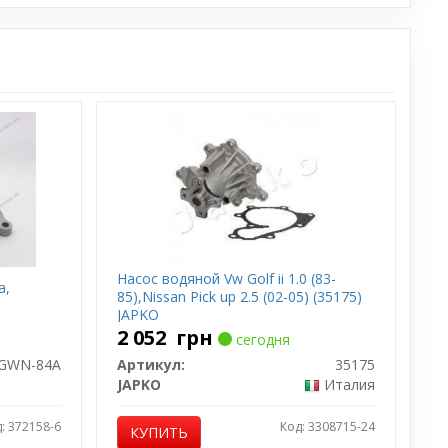
Насос водяной Vw Golf ii 1.0 (83-
a,
85),Nissan Pick up 2.5 (02-05) (35175)
JAPKO
2 052
грн
сегодня
GWN-84A
Артикул:
35175
JAPKO
Италия
: 372158-6
Код: 3308715-24
КУПИТЬ