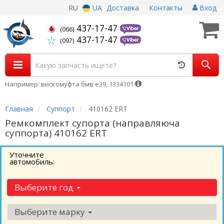
RU
UA
Доставка
Контакты
Вход
437-17-47
(066)
437-17-47
(097)
Например: вискомуфта бмв е39, 1334101
Главная
Суппорт
410162 ERT
Ремкомплект супорта (направляюча
суппорта) 410162 ERT
Уточните
автомобиль:
Выберите год
Выберите марку