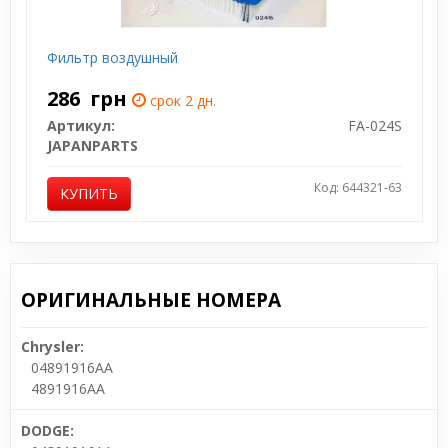
Фильтр воздушный
286
грн
срок 2 дн.
Артикул:
FA-024S
JAPANPARTS
Код: 644321-63
КУПИТЬ
ОРИГИНАЛЬНЫЕ НОМЕРА
Chrysler:
04891916AA
4891916AA
DODGE: