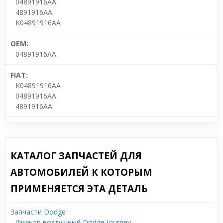
04891916AA
4891916AA
K04891916AA
OEM:
04891916AA
FIAT:
K04891916AA
04891916AA
4891916AA
КАТАЛОГ ЗАПЧАСТЕЙ ДЛЯ
АВТОМОБИЛЕЙ К КОТОРЫМ
ПРИМЕНЯЕТСЯ ЭТА ДЕТАЛЬ
Запчасти Dodge
Фильтр воздушный Dodge Journey