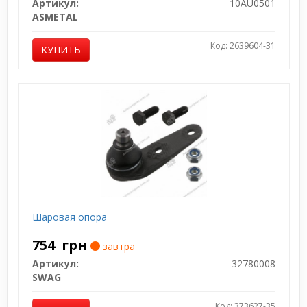
Артикул:
10AU0501
ASMETAL
Код: 2639604-31
КУПИТЬ
Шаровая опора
754
грн
завтра
Артикул:
32780008
SWAG
Код: 373627-35