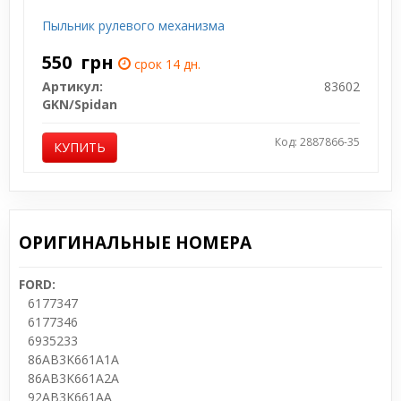
Пыльник рулевого механизма
550
грн
срок 14 дн.
Артикул:
83602
GKN/Spidan
Код: 2887866-35
КУПИТЬ
ОРИГИНАЛЬНЫЕ НОМЕРА
FORD:
6177347
6177346
6935233
86AB3K661A1A
86AB3K661A2A
92AB3K661AA