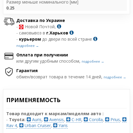
Размер меньше номинального [мм]
0.25
Доставка по Украине
-
Новой Почтой,
- самовывоз в
г.Харьков
-
курьером
до двери по всей стране
подробнее →
Оплата при получении
или другим удобным способом,
подробнее →
Гарантия
обмен/возврат товара в течение 14 дней,
подробнее →
ПРИМЕНЯЕМОСТЬ
Товар подходит к маркам/моделям авто :
-
Toyota:
Auris
,
Avensis
,
C-HR
,
Corolla
,
Prius
,
Rav 4
,
Urban Cruiser
,
Yaris