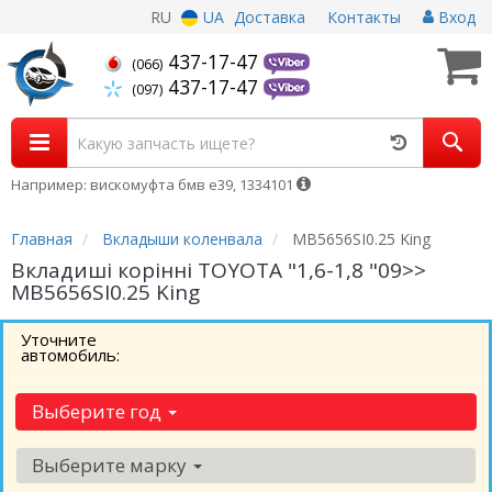
RU
UA
Доставка
Контакты
Вход
437-17-47
(066)
437-17-47
(097)
Например: вискомуфта бмв е39, 1334101
Главная
Вкладыши коленвала
MB5656SI0.25 King
Вкладиші корінні TOYOTA "1,6-1,8 "09>>
MB5656SI0.25 King
Уточните
автомобиль:
Выберите год
Выберите марку