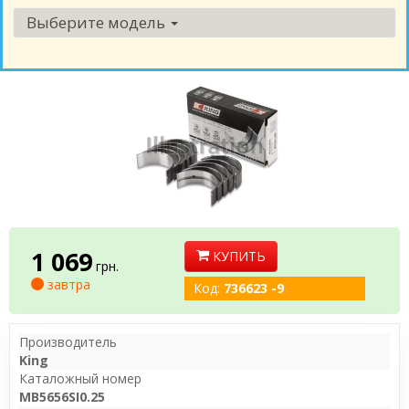
Выберите модель
1 069
КУПИТЬ
грн.
завтра
Код:
736623 -9
Производитель
King
Каталожный номер
MB5656SI0.25