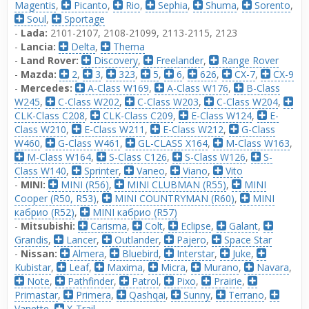
Magentis
,
Picanto
,
Rio
,
Sephia
,
Shuma
,
Sorento
,
Soul
,
Sportage
-
Lada:
2101-2107
,
2108-21099, 2113-2115
,
2123
-
Lancia:
Delta
,
Thema
-
Land Rover:
Discovery
,
Freelander
,
Range Rover
-
Mazda:
2
,
3
,
323
,
5
,
6
,
626
,
CX-7
,
CX-9
-
Mercedes:
A-Class W169
,
A-Class W176
,
B-Class
W245
,
C-Class W202
,
C-Class W203
,
C-Class W204
,
CLK-Class C208
,
CLK-Class C209
,
E-Class W124
,
E-
Class W210
,
E-Class W211
,
E-Class W212
,
G-Class
W460
,
G-Class W461
,
GL-CLASS X164
,
M-Class W163
,
M-Class W164
,
S-Class C126
,
S-Class W126
,
S-
Class W140
,
Sprinter
,
Vaneo
,
Viano
,
Vito
-
MINI:
MINI (R56)
,
MINI CLUBMAN (R55)
,
MINI
Cooper (R50, R53)
,
MINI COUNTRYMAN (R60)
,
MINI
кабрио (R52)
,
MINI кабрио (R57)
-
Mitsubishi:
Carisma
,
Colt
,
Eclipse
,
Galant
,
Grandis
,
Lancer
,
Outlander
,
Pajero
,
Space Star
-
Nissan:
Almera
,
Bluebird
,
Interstar
,
Juke
,
Kubistar
,
Leaf
,
Maxima
,
Micra
,
Murano
,
Navara
,
Note
,
Pathfinder
,
Patrol
,
Pixo
,
Prairie
,
Primastar
,
Primera
,
Qashqai
,
Sunny
,
Terrano
,
Vanette
,
X-Trail