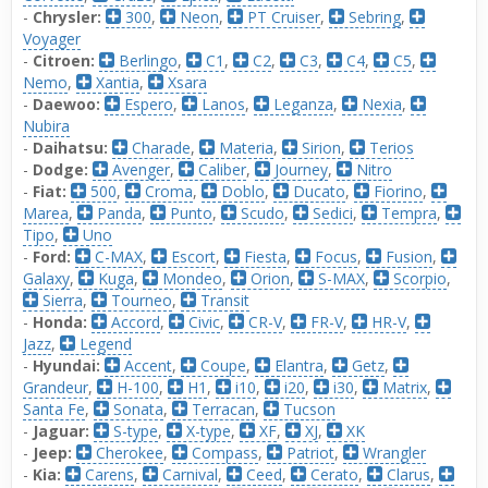
-
Chrysler:
300
,
Neon
,
PT Cruiser
,
Sebring
,
Voyager
-
Citroen:
Berlingo
,
C1
,
C2
,
C3
,
C4
,
C5
,
Nemo
,
Xantia
,
Xsara
-
Daewoo:
Espero
,
Lanos
,
Leganza
,
Nexia
,
Nubira
-
Daihatsu:
Charade
,
Materia
,
Sirion
,
Terios
-
Dodge:
Avenger
,
Caliber
,
Journey
,
Nitro
-
Fiat:
500
,
Croma
,
Doblo
,
Ducato
,
Fiorino
,
Marea
,
Panda
,
Punto
,
Scudo
,
Sedici
,
Tempra
,
Tipo
,
Uno
-
Ford:
C-MAX
,
Escort
,
Fiesta
,
Focus
,
Fusion
,
Galaxy
,
Kuga
,
Mondeo
,
Orion
,
S-MAX
,
Scorpio
,
Sierra
,
Tourneo
,
Transit
-
Honda:
Accord
,
Civic
,
CR-V
,
FR-V
,
HR-V
,
Jazz
,
Legend
-
Hyundai:
Accent
,
Coupe
,
Elantra
,
Getz
,
Grandeur
,
H-100
,
H1
,
i10
,
i20
,
i30
,
Matrix
,
Santa Fe
,
Sonata
,
Terracan
,
Tucson
-
Jaguar:
S-type
,
X-type
,
XF
,
XJ
,
XK
-
Jeep:
Cherokee
,
Compass
,
Patriot
,
Wrangler
-
Kia:
Carens
,
Carnival
,
Ceed
,
Cerato
,
Clarus
,