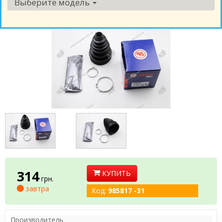
Выберите модель
314
КУПИТЬ
грн.
завтра
Код:
985817 -31
Производитель