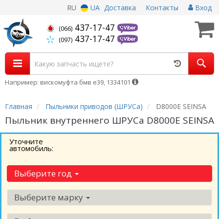
RU
UA
Доставка
Контакты
Вход
437-17-47
(066)
437-17-47
(097)
Например: вискомуфта бмв е39, 1334101
Главная
Пыльники приводов (ШРУСа)
D8000E SEINSA
Пыльник внутреннего ШРУСа D8000E SEINSA
Уточните
автомобиль:
Выберите год
Выберите марку