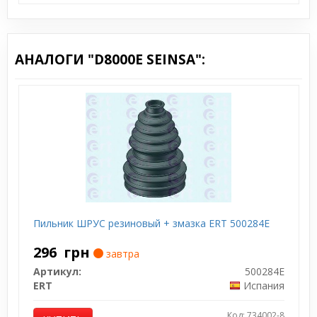
АНАЛОГИ "D8000E SEINSA":
Пильник ШРУС резиновый + змазка ERT 500284E
296
грн
завтра
Артикул:
500284E
ERT
Испания
Код: 734002-8