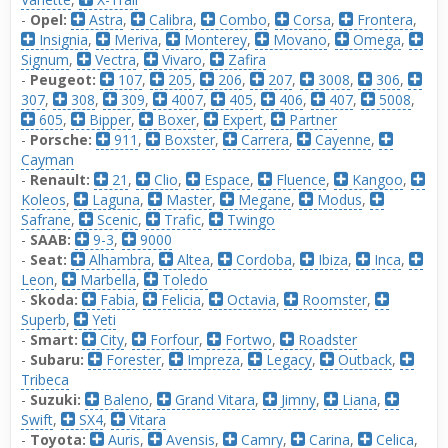
-
Opel:
Astra
,
Calibra
,
Combo
,
Corsa
,
Frontera
,
Insignia
,
Meriva
,
Monterey
,
Movano
,
Omega
,
Signum
,
Vectra
,
Vivaro
,
Zafira
-
Peugeot:
107
,
205
,
206
,
207
,
3008
,
306
,
307
,
308
,
309
,
4007
,
405
,
406
,
407
,
5008
,
605
,
Bipper
,
Boxer
,
Expert
,
Partner
-
Porsche:
911
,
Boxster
,
Carrera
,
Cayenne
,
Cayman
-
Renault:
21
,
Clio
,
Espace
,
Fluence
,
Kangoo
,
Koleos
,
Laguna
,
Master
,
Megane
,
Modus
,
Safrane
,
Scenic
,
Trafic
,
Twingo
-
SAAB:
9-3
,
9000
-
Seat:
Alhambra
,
Altea
,
Cordoba
,
Ibiza
,
Inca
,
Leon
,
Marbella
,
Toledo
-
Skoda:
Fabia
,
Felicia
,
Octavia
,
Roomster
,
Superb
,
Yeti
-
Smart:
City
,
Forfour
,
Fortwo
,
Roadster
-
Subaru:
Forester
,
Impreza
,
Legacy
,
Outback
,
Tribeca
-
Suzuki:
Baleno
,
Grand Vitara
,
Jimny
,
Liana
,
Swift
,
SX4
,
Vitara
-
Toyota:
Auris
,
Avensis
,
Camry
,
Carina
,
Celica
,