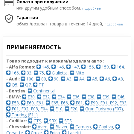
Оплата при получении
или другим удобным способом,
подробнее →
Гарантия
обмен/возврат товара в течение 14 дней,
подробнее →
ПРИМЕНЯЕМОСТЬ
Товар подходит к маркам/моделям авто :
-
Alfa Romeo:
145
,
146
,
147
,
156
,
159
,
164
,
166
,
33
,
75
,
Giulietta
,
Mito
-
Audi:
100
,
80
,
90
,
A3
,
A4
,
A5
,
A6
,
A8
,
Q5
,
Q7
,
TT
-
Bentley:
Continental
-
BMW:
E30
,
E32
,
E34
,
E36
,
E38
,
E39
,
E46
,
E53
,
E60, E61
,
E65, E66
,
E81
,
E90, E91, E92, E93
,
F01, F02, F03, F04
,
F10
,
F20
,
Gran Turismo (F07)
,
Touring (F11)
-
Cadillac:
CTS
,
SRX
,
STS
-
Chevrolet:
Aveo
,
Blazer
,
Camaro
,
Captiva
,
Corvette
,
Cruze
,
Epica
,
Lacetti