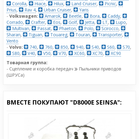
Corolla
,
Hiace
,
Hilux
,
Land Cruiser
,
Picnic
,
Prius
,
Rav 4
,
Urban Cruiser
,
Yaris
-
Volkswagen:
Amarok
,
Beetle
,
Bora
,
Caddy
,
Corrado
,
Crafter
,
Eos
,
Golf
,
Jetta
,
LT
,
Lupo
,
Multivan
,
Passat
,
Phaeton
,
Polo
,
Scirocco
,
Sharan
,
Tiguan
,
Touareg
,
Touran
,
Transporter
,
Vento
-
Volvo:
740
,
760
,
850
,
940
,
S40
,
S60
,
S70
,
S80
,
V40
,
V50
,
V70
,
XC60
,
XC70
,
XC90
Товарная группа:
- Сцепление и коробка передач
Пыльники приводов
(ШРУСа)
ВМЕСТЕ ПОКУПАЮТ "D8000E SEINSA":