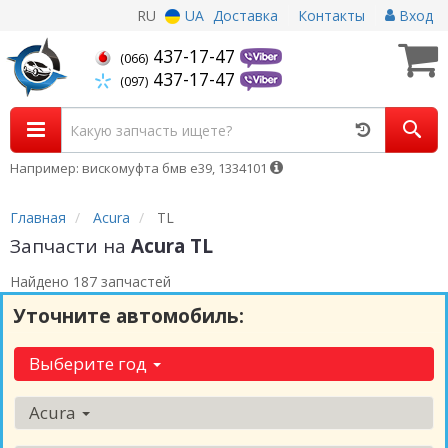
RU
UA
Доставка
Контакты
Вход
437-17-47
(066)
437-17-47
(097)
Например: вискомуфта бмв е39, 1334101
Главная
Acura
TL
Запчасти на
Acura TL
Найдено 187 запчастей
Уточните автомобиль:
Выберите год
Acura