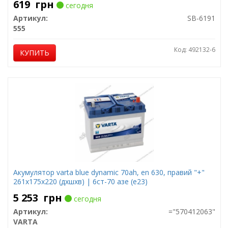
619
грн
сегодня
Артикул:
SB-6191
555
Код: 492132-6
КУПИТЬ
Акумулятор varta blue dynamic 70ah, en 630, правий "+"
261x175x220 (дхшхв) | 6ст-70 азе (e23)
5 253
грн
сегодня
Артикул:
="570412063"
VARTA