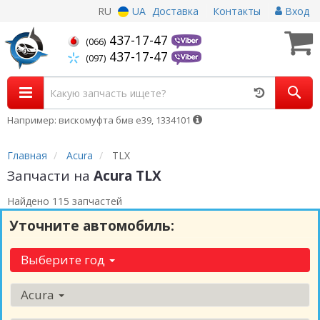
RU
UA
Доставка
Контакты
Вход
437-17-47
(066)
437-17-47
(097)
Например: вискомуфта бмв е39, 1334101
Главная
Acura
TLX
Запчасти на
Acura TLX
Найдено 115 запчастей
Уточните автомобиль:
Выберите год
Acura