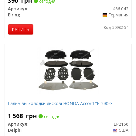
390
грн
сегодня
Артикул:
466.042
Elring
Германия
Код: 50982-54
КУПИТЬ
Гальмівні колодки дискові HONDA Accord "F "08>>
1 568
грн
сегодня
Артикул:
LP2166
Delphi
США