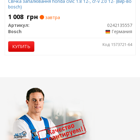
Свічка запалювання honda civic 1.8 12-, cr-v 2.0 12- (вир-во
bosch)
1 008
грн
завтра
Артикул:
0242135557
Bosch
Германия
Код: 1573721-64
КУПИТЬ