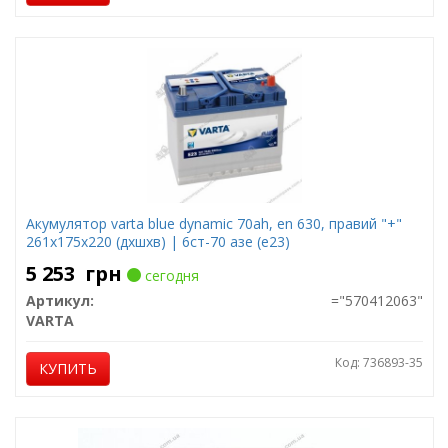
Акумулятор varta blue dynamic 70ah, en 630, правий "+"
261x175x220 (дхшхв) | 6ст-70 азе (e23)
5 253
грн
сегодня
Артикул:
="570412063"
VARTA
Код: 736893-35
КУПИТЬ