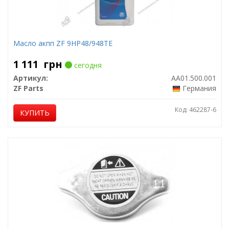
Масло акпп ZF 9HP48/948TE
1 111
грн
сегодня
Артикул:
AA01.500.001
ZF Parts
Германия
Код: 462287-6
КУПИТЬ