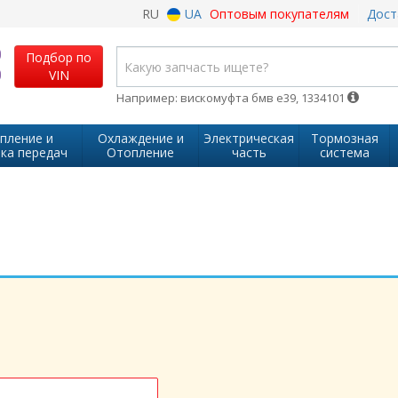
RU
UA
Оптовым покупателям
Дост
Подбор по
VIN
Например: вискомуфта бмв е39, 1334101
пление и
Охлаждение и
Электрическая
Тормозная
ка передач
Отопление
часть
система