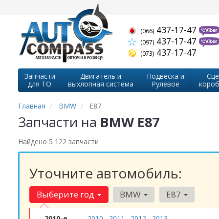
437-17-47
(066)
437-17-47
(097)
437-17-47
(073)
Запчасти
Двигатель и
Подвеска и
Сце
для ТО
выхлопная система
Рулевое
короб
Главная
BMW
E87
Запчасти на
BMW E87
Найдено 5 122 запчасти
Уточните автомобиль:
Выберите год
BMW
E87
2010-е
2010
2011
2012
2013