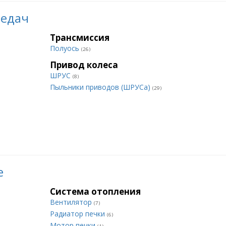
редач
Трансмиссия
Полуось
(26)
Привод колеса
ШРУС
(8)
Пыльники приводов (ШРУСа)
(29)
е
Система отопления
Вентилятор
(7)
Радиатор печки
(6)
Мотор печки