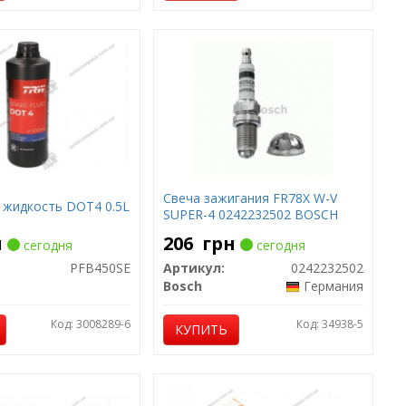
Свеча зажигания FR78X W-V
 жидкость DOT4 0.5L
SUPER-4 0242232502 BOSCH
н
206
грн
сегодня
сегодня
PFB450SE
Артикул:
0242232502
Bosch
Германия
Код: 3008289-6
Код: 34938-5
КУПИТЬ