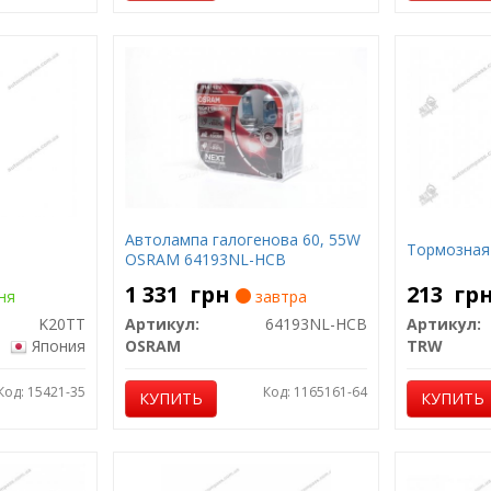
Автолампа галогенова 60, 55W
Тормозная
OSRAM 64193NL-HCB
1 331
грн
213
гр
ня
завтра
K20TT
Артикул:
64193NL-HCB
Артикул:
Япония
OSRAM
TRW
Код: 15421-35
Код: 1165161-64
КУПИТЬ
КУПИТЬ