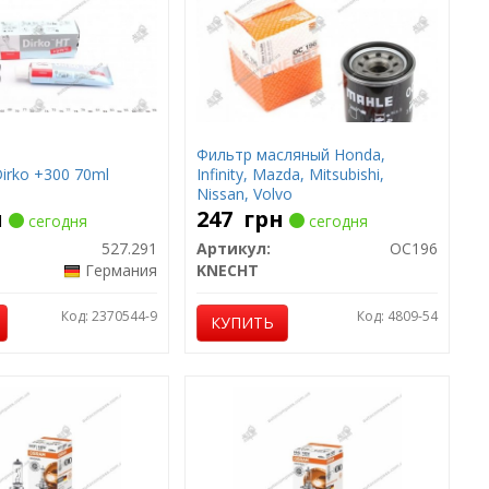
Фильтр масляный Honda,
irko +300 70ml
Infinity, Mazda, Mitsubishi,
Nissan, Volvo
н
247
грн
сегодня
сегодня
527.291
Артикул:
OC196
Германия
KNECHT
Код: 2370544-9
Код: 4809-54
КУПИТЬ