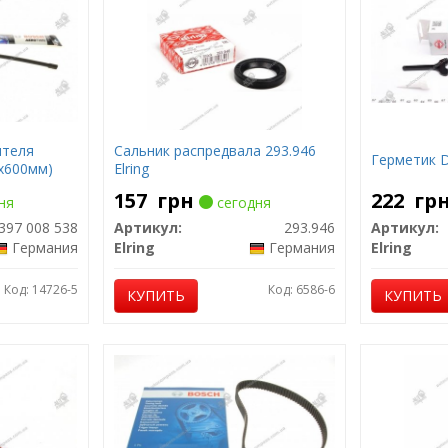
ителя
Сальник распредвала 293.946
Герметик D
х600мм)
Elring
157
грн
222
гр
ня
сегодня
397 008 538
Артикул:
293.946
Артикул:
Германия
Elring
Германия
Elring
Код: 14726-5
Код: 6586-6
КУПИТЬ
КУПИТЬ