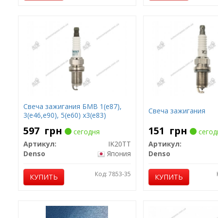
Свеча зажигания БМВ 1(е87),
Свеча зажигания
3(е46,е90), 5(е60) х3(е83)
597
грн
151
грн
сегодня
сегод
Артикул:
IK20TT
Артикул:
Denso
Япония
Denso
Код: 7853-35
КУПИТЬ
КУПИТЬ