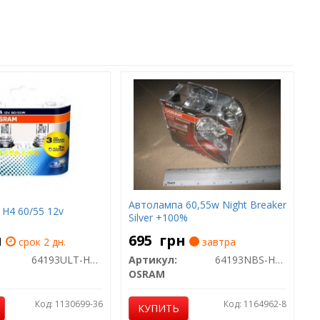
Автолампа 60,55w Night Breaker
H4 60/55 12v
Silver +100%
н
695
грн
срок 2 дн.
завтра
64193ULT-HCB
Артикул:
64193NBS-HCB
OSRAM
Код: 1130699-36
Код: 1164962-8
КУПИТЬ