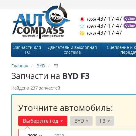
437-17-47
(066)
437-17-47
(097)
437-17-47
(073)
Запчасти для
Двигатель и выхлопная
Сцепление и 
ТО
система
переда
Главная
BYD
F3
Запчасти на
BYD F3
Найдено 237 запчастей
Уточните автомобиль:
Выберите год
BYD
F3
2020-е
2020