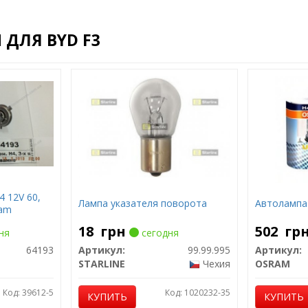
ДЛЯ BYD F3
 12V 60,
Лампа указателя поворота
Автолампа 
ram
18
грн
502
гр
ня
сегодня
64193
Артикул:
99.99.995
Артикул:
STARLINE
Чехия
OSRAM
Код: 39612-5
Код: 1020232-35
КУПИТЬ
КУПИТЬ