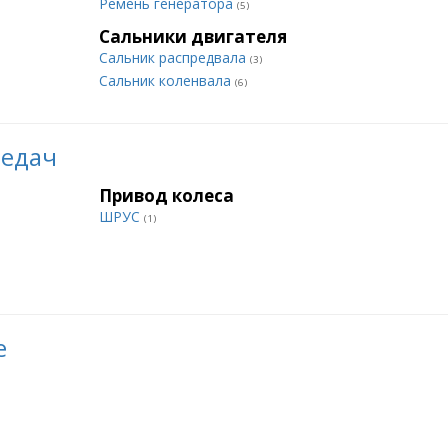
Ремень генератора
(5)
Сальники двигателя
Сальник распредвала
(3)
Сальник коленвала
(6)
редач
Привод колеса
ШРУС
(1)
е