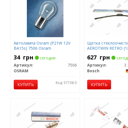
Автолампа Osram (P21W 12V
Щетка стеклоочист
BA15s) 7506 Osram
AEROTWIN RETRO (1
34
грн
627
грн
сегодня
сегод
Артикул:
7506
Артикул:
3 
OSRAM
Bosch
Код: 57738-5
КУПИТЬ
КУПИТЬ