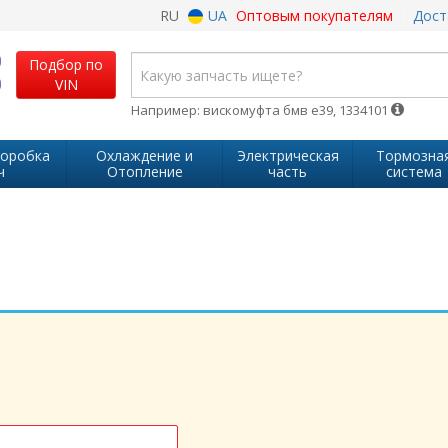
RU
UA
Оптовым покупателям
Дост
Подбор по
VIN
Например: вискомуфта бмв е39, 1334101
коробка
Охлаждение и
Электрическая
Тормозна
ч
Отопление
часть
система