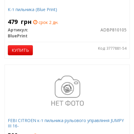
К-т пильника (Blue Print)
479
грн
срок 2 дн.
Артикул:
ADBP810105
BluePrint
Код: 3777881-54
КУПИТЬ
FEBI CITROEN к-т пильника рульового управління JUMPY
III 16-