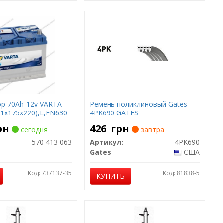
р 70Ah-12v VARTA
Ремень поликлиновый Gates
61х175х220),L,EN630
4PK690 GATES
рн
426
грн
сегодня
завтра
570 413 063
Артикул:
4PK690
Gates
США
Код: 737137-35
Код: 81838-5
КУПИТЬ