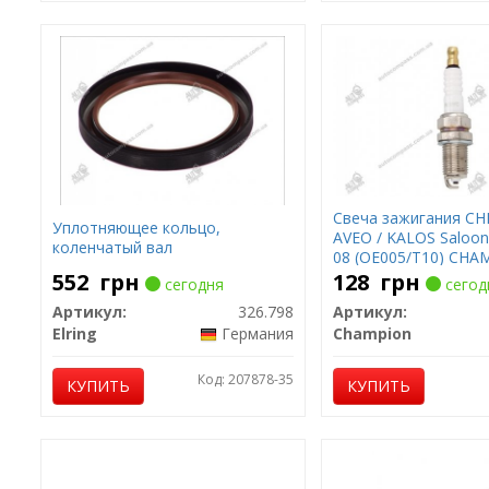
Свеча зажигания C
Уплотняющее кольцо,
AVEO / KALOS Saloon 
коленчатый вал
08 (OE005/T10) CHA
552
грн
128
грн
сегодня
сегод
Артикул:
326.798
Артикул:
Elring
Германия
Champion
Код: 207878-35
КУПИТЬ
КУПИТЬ