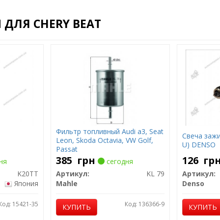
ДЛЯ CHERY BEAT
Фильтр топливный Audi a3, Seat
Свеча зажи
Leon, Skoda Octavia, VW Golf,
U) DENSO
Passat
385
грн
126
гр
ня
сегодня
K20TT
Артикул:
KL 79
Артикул:
Япония
Mahle
Denso
Код: 15421-35
Код: 136366-9
КУПИТЬ
КУПИТЬ