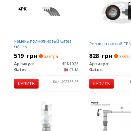
Ремень поликлиновый Gates
Ролик натяжной ГР
GATES
519
грн
828
грн
завтра
завтр
Артикул:
4PK1028
Артикул:
Gates
США
Gates
Код: 492386-35
КУПИТЬ
КУПИТЬ