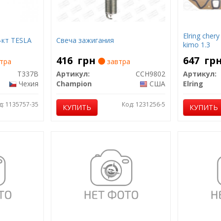
Elring cher
-кт TESLA
Свеча зажигания
kimo 1.3
416
грн
647
гр
тра
завтра
T337B
Артикул:
CCH9802
Артикул:
Чехия
Champion
США
Elring
д: 1135757-35
Код: 1231256-5
КУПИТЬ
КУПИТЬ