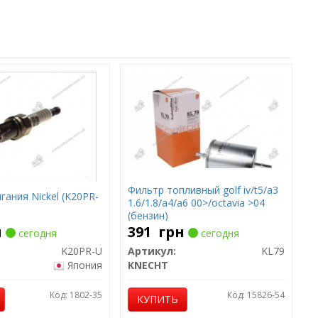
Фильтр топливный golf iv/t5/a3
гания Nickel (K20PR-
1.6/1.8/a4/a6 00>/octavia >04
(бензин)
н
391
грн
сегодня
сегодня
K20PR-U
Артикул:
KL79
Япония
KNECHT
Код: 1802-35
Код: 15826-54
КУПИТЬ