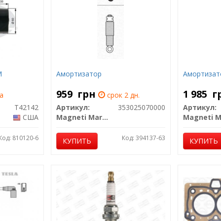
М
Амортизатор
Амортизат
959
грн
1 985
г
а
срок 2 дн.
T42142
Артикул:
353025070000
Артикул:
США
Magneti Marelli
Код: 810120-6
Код: 394137-63
КУПИТЬ
КУПИТЬ