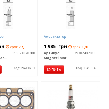
ор
Амортизатор
рн
1 985
грн
срок 2 дн.
срок 2 дн.
353024070200
Артикул:
353024070100
Magneti Marelli
Magneti Marelli
Код: 394138-63
Код: 394139-63
КУПИТЬ