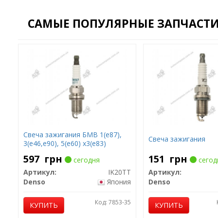
САМЫЕ ПОПУЛЯРНЫЕ ЗАПЧАСТИ 
Свеча зажигания БМВ 1(е87),
Свеча зажигания
3(е46,е90), 5(е60) х3(е83)
597
грн
151
грн
сегодня
сегод
Артикул:
IK20TT
Артикул:
Denso
Япония
Denso
Код: 7853-35
КУПИТЬ
КУПИТЬ