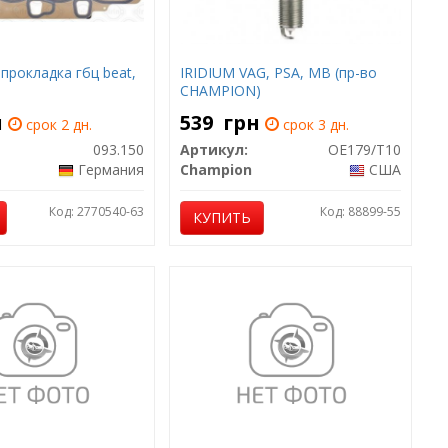
y прокладка гбц beat,
IRIDIUM VAG, PSA, MB (пр-во
CHAMPION)
н
539
грн
срок 2 дн.
срок 3 дн.
093.150
Артикул:
OE179/T10
Германия
Champion
США
Код: 2770540-63
Код: 88899-55
КУПИТЬ