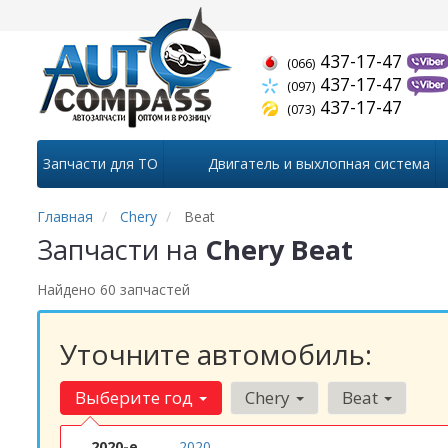
437-17-47
(066)
437-17-47
(097)
437-17-47
(073)
Запчасти для ТО
Двигатель и выхлопная система
Главная
Chery
Beat
Запчасти на
Chery Beat
Найдено 60 запчастей
Уточните автомобиль:
Выберите год
Chery
Beat
2020-е
2020