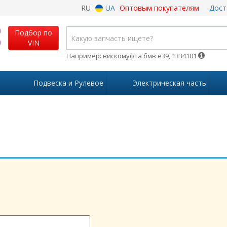
RU
UA
Оптовым покупателям
Дост
Подбор по
VIN
Например: вискомуфта бмв е39, 1334101
Подвеска и Рулевое
Электрическая часть