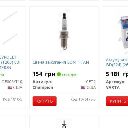
HEVROLET
Аккумулято
(T200) 03-
Свеча зажигания EON TITAN
BD(E24) (2
MPION
154
грн
5 181
г
ня
сегодня
OE005/T10
Артикул:
CET2
Артикул:
США
Champion
США
VARTA
Код: 1810-5
Код: 1076173-5
КУПИТЬ
КУПИТЬ