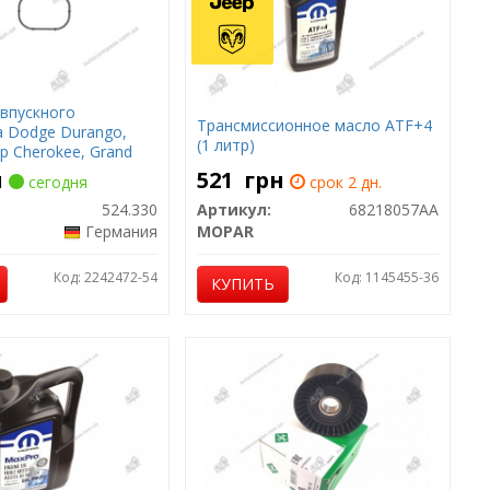
впускного
Трансмиссионное масло ATF+4
 Dodge Durango,
(1 литр)
ep Cherokee, Grand
0-3.6
н
521
грн
сегодня
срок 2 дн.
524.330
Артикул:
68218057AA
Германия
MOPAR
Код: 2242472-54
Код: 1145455-36
КУПИТЬ