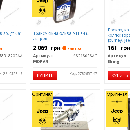
Прокладка 
 sp, gf-6a1
Трансмісійна олива ATF+4 (5
коллектора
литров)
Journey, Je
Cherokee 3.
2 069
грн
161
гр
а
завтра
68518202AA
Артикул:
68218058AC
Артикул:
MOPAR
Elring
д: 2810528-47
Код: 2782657-47
КУПИТЬ
КУПИТЬ
Оригинал
Оригинал