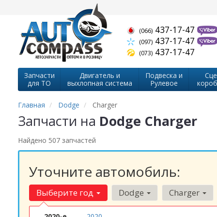
437-17-47
(066)
437-17-47
(097)
437-17-47
(073)
Запчасти
Двигатель и
Подвеска и
Сце
для ТО
выхлопная система
Рулевое
короб
Главная
Dodge
Charger
Запчасти на
Dodge Charger
Найдено 507 запчастей
Уточните автомобиль:
Выберите год
Dodge
Charger
2020-е
2020