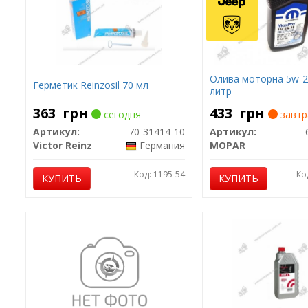
Олива моторна 5w-20
Герметик Reinzosil 70 мл
литр
363
грн
433
грн
сегодня
завтр
Артикул:
70-31414-10
Артикул:
Victor Reinz
Германия
MOPAR
Код: 1195-54
Ко
КУПИТЬ
КУПИТЬ