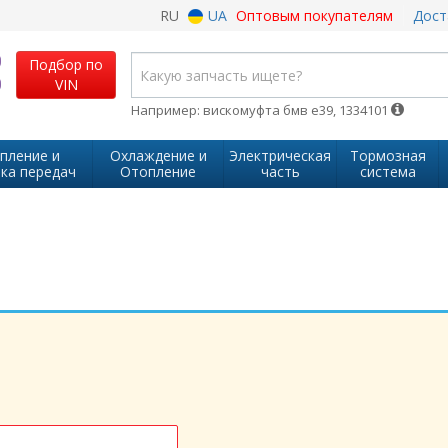
RU
UA
Оптовым покупателям
Дост
Подбор по
VIN
Например: вискомуфта бмв е39, 1334101
пление и
Охлаждение и
Электрическая
Тормозная
ка передач
Отопление
часть
система