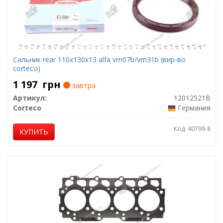
Сальник rear 110x130x13 alfa vm07b/vm31b (вир-во
corteco)
1 197
грн
завтра
Артикул:
12012521B
Corteco
Германия
Код: 40799-8
КУПИТЬ