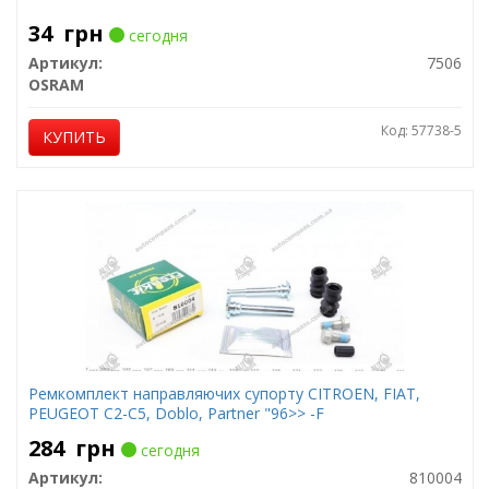
34
грн
сегодня
Артикул:
7506
OSRAM
Код: 57738-5
КУПИТЬ
Ремкомплект направляючих супорту CITROEN, FIAT,
PEUGEOT C2-C5, Doblo, Partner "96>> -F
284
грн
сегодня
Артикул:
810004