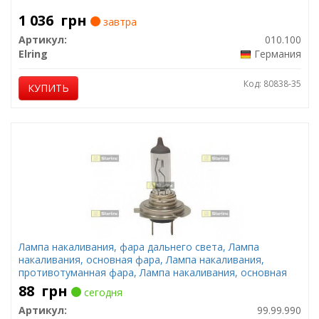
1 036
грн
завтра
Артикул:
010.100
Elring
Германия
Код: 80838-35
КУПИТЬ
Лампа накаливания, фара дальнего света, Лампа
накаливания, основная фара, Лампа накаливания,
противотуманная фара, Лампа накаливания, основная
фара, Лампа накаливания, фара дальнего света, Лампа
88
грн
сегодня
накаливания, противотуманная фара, Лампа
Артикул:
99.99.990
накаливания, ф