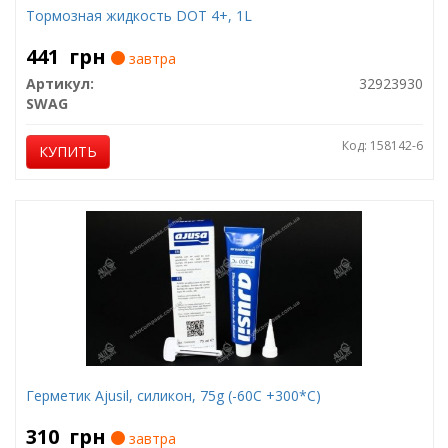
Тормозная жидкость DOT 4+, 1L
441
грн
завтра
Артикул:
32923930
SWAG
Код: 158142-6
КУПИТЬ
Герметик Ajusil, силикон, 75g (-60С +300*С)
310
грн
завтра