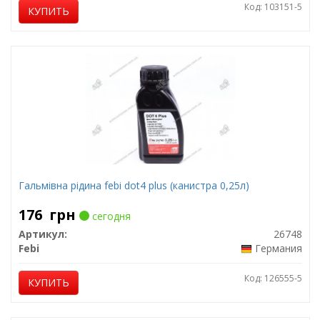
Код: 103151-5
КУПИТЬ
Гальмівна рідина febi dot4 plus (канистра 0,25л)
176
грн
сегодня
Артикул:
26748
Febi
Германия
Код: 126555-5
КУПИТЬ