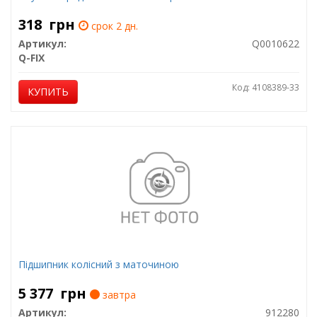
318
грн
срок 2 дн.
Артикул:
Q0010622
Q-FIX
Код: 4108389-33
КУПИТЬ
Підшипник колісний з маточиною
5 377
грн
завтра
Артикул:
912280