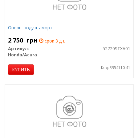
Опорн. подуш. аморт.
2 750
грн
срок 3 дн.
Артикул:
52720STXA01
Honda/Acura
Код: 3954110-41
КУПИТЬ