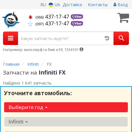
RU
UA
Доставка
Контакты
Вход
437-17-47
(066)
437-17-47
(097)
Например: вискомуфта бмв е39, 1334101
Главная
Infiniti
FX
Запчасти на
Infiniti FX
Найдено 1 641 запчасть
Уточните автомобиль:
Выберите год
Infiniti