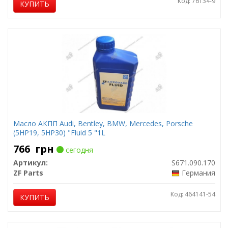
Код: 76134-9
КУПИТЬ
Масло АКПП Audi, Bentley, BMW, Mercedes, Porsche
(5HP19, 5HP30) "Fluid 5 "1L
766
грн
сегодня
Артикул:
S671.090.170
ZF Parts
Германия
Код: 464141-54
КУПИТЬ