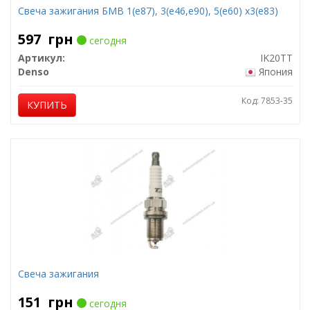
Свеча зажигания БМВ 1(е87), 3(е46,е90), 5(е60) х3(е83)
597
грн
сегодня
Артикул:
IK20TT
Denso
Япония
Код: 7853-35
КУПИТЬ
Свеча зажигания
151
грн
сегодня