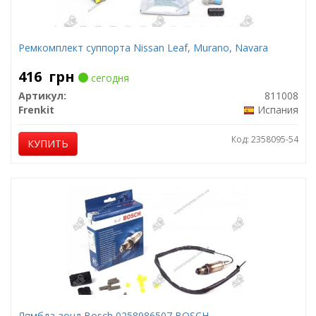
Ремкомплект суппорта Nissan Leaf, Murano, Navara
416
грн
сегодня
Артикул:
811008
Frenkit
Испания
Код: 2358095-54
КУПИТЬ
Лямбда-зонд Bosch 0258986507 BOSCH