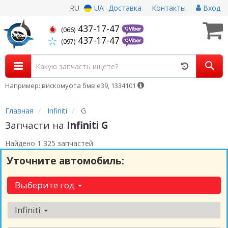
RU
UA
Доставка
Контакты
Вход
437-17-47
(066)
437-17-47
(097)
Например: вискомуфта бмв е39, 1334101
Главная
Infiniti
G
Запчасти на
Infiniti G
Найдено 1 325 запчастей
Уточните автомобиль:
Выберите год
Infiniti