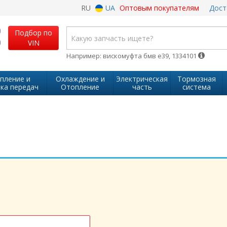
RU
UA
Оптовым покупателям
Дост
Подбор по
VIN
Например: вискомуфта бмв е39, 1334101
пление и
Охлаждение и
Электрическая
Тормозная
ка передач
Отопление
часть
система