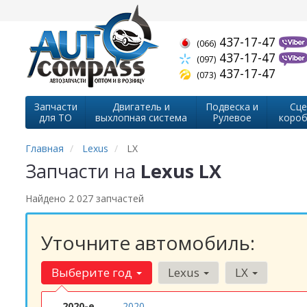
437-17-47
(066)
437-17-47
(097)
437-17-47
(073)
Запчасти
Двигатель и
Подвеска и
Сце
для ТО
выхлопная система
Рулевое
короб
Главная
Lexus
LX
Запчасти на
Lexus LX
Найдено 2 027 запчастей
Уточните автомобиль:
Выберите год
Lexus
LX
2020-е
2020