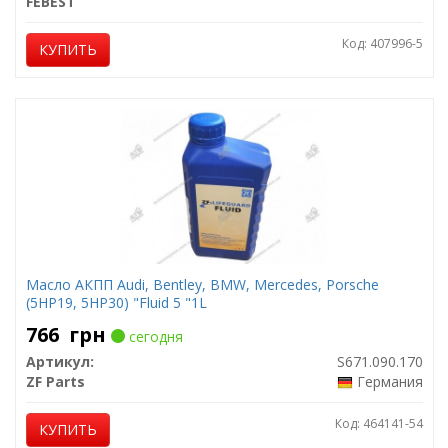
FEBEST
Код: 407996-5
КУПИТЬ
Масло АКПП Audi, Bentley, BMW, Mercedes, Porsche
(5HP19, 5HP30) "Fluid 5 "1L
766
грн
сегодня
Артикул:
S671.090.170
ZF Parts
Германия
Код: 464141-54
КУПИТЬ