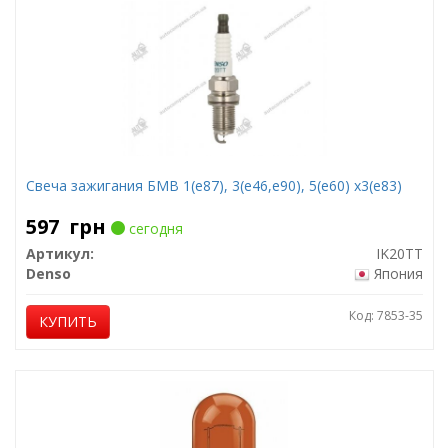
Свеча зажигания БМВ 1(е87), 3(е46,е90), 5(е60) х3(е83)
597
грн
сегодня
Артикул:
IK20TT
Denso
Япония
Код: 7853-35
КУПИТЬ