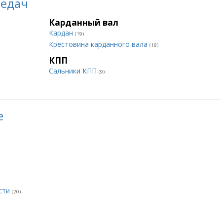
редач
Карданный вал
Кардан
(19)
Крестовина карданного вала
(18)
КПП
Сальники КПП
(9)
е
сти
(20)