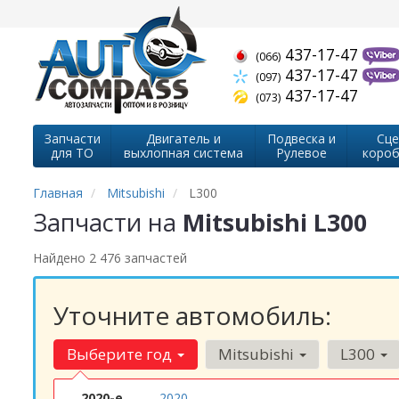
437-17-47
(066)
437-17-47
(097)
437-17-47
(073)
Запчасти
Двигатель и
Подвеска и
Сце
для ТО
выхлопная система
Рулевое
короб
Главная
Mitsubishi
L300
Запчасти на
Mitsubishi L300
Найдено 2 476 запчастей
Уточните автомобиль:
Выберите год
Mitsubishi
L300
2020-е
2020