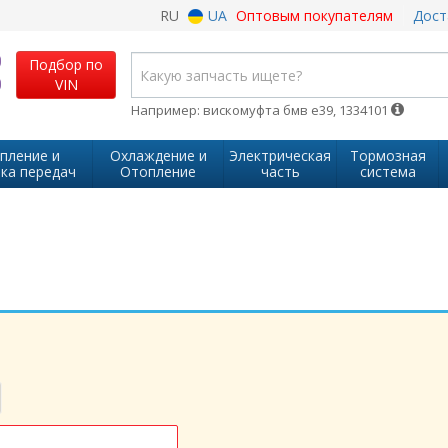
RU
UA
Оптовым покупателям
Дост
Подбор по
VIN
Например: вискомуфта бмв е39, 1334101
пление и
Охлаждение и
Электрическая
Тормозная
ка передач
Отопление
часть
система