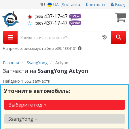
RU
UA
Доставка
Контакты
Вход
437-17-47
(066)
437-17-47
(097)
Например: вискомуфта бмв е39, 1334101
Главная
SsangYong
Actyon
Запчасти на
SsangYong Actyon
Найдено 1 652 запчасти
Уточните автомобиль:
Выберите год
SsangYong