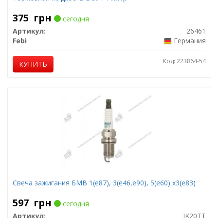
375
грн
сегодня
Артикул:
26461
Febi
Германия
Код: 223864-54
КУПИТЬ
Свеча зажигания БМВ 1(е87), 3(е46,е90), 5(е60) х3(е83)
597
грн
сегодня
Артикул:
IK20TT