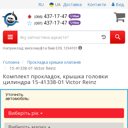
RU
UA
Доставка
Контакти
Вхід
437-17-47
(066)
437-17-47
(097)
Наприклад: вискомуфта бмв Е39, 1334101
Головна
Прокладка кришки клапанів
15-41338-01 Victor Reinz
Комплект прокладок, крышка головки
цилиндра 15-41338-01 Victor Reinz
Уточніть
автомобіль:
Виберіть рік
Виберіть марку