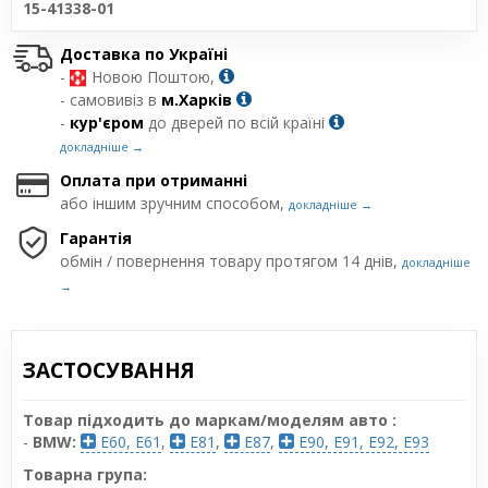
15-41338-01
Доставка по Україні
-
Новою Поштою,
- самовивіз в
м.Харків
-
кур'єром
до дверей по всій країні
докладніше →
Оплата при отриманні
або іншим зручним способом,
докладніше →
Гарантія
обмін / повернення товару протягом 14 днів,
докладніше
→
ЗАСТОСУВАННЯ
Товар підходить до маркам/моделям авто :
-
BMW:
E60, E61
,
E81
,
E87
,
E90, E91, E92, E93
Товарна група: