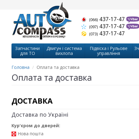
437-17-47
(066)
437-17-47
(097)
437-17-47
(073)
Запчастини
Двигун і система
Підвіска і Рульове
Зч
для ТО
вихлопа
управління
Головна
Оплата та доставка
Оплата та доставка
ДОСТАВКА
Доставка по Україні
Кур'єром до дверей:
Нова пошта