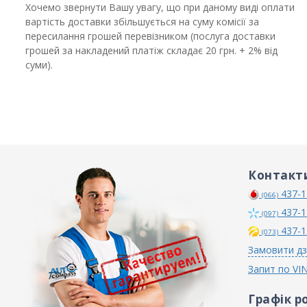
Хочемо звернути Вашу увагу, що при даному виді оплати
вартість доставки збільшується на суму комісії за
пересилання грошей перевізником (послуга доставки
грошей за накладений платіж складає 20 грн. + 2% від
суми).
Контакт
437-1
(066)
437-1
(097)
437-1
(073)
Замовити дз
Запит по VI
Графік р