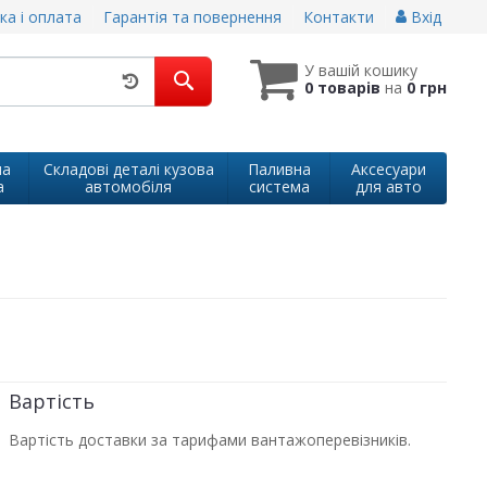
ка і оплата
Гарантія та повернення
Контакти
Вхід
У вашій кошику
0 товарів
на
0 грн
на
Складові деталі кузова
Паливна
Аксесуари
а
автомобіля
система
для авто
Вартість
Вартість доставки за тарифами вантажоперевізників.