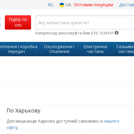
RU
UA
Оптовим покупцям
Достав
Підбір по
VIN
Наприклад: вискомуфта бмв Е39, 1334101
еплення і коробка
Охолодження і
Електрична
Гальмів
передач
Опалення
частина
систем
По Харькову
Для мешканців Харкова доступний самовивіз із
нашого
офісу
.