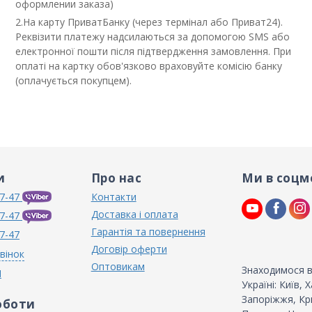
оформлении заказа)
2.На карту ПриватБанку (через термінал або Приват24).
Реквізити платежу надсилаються за допомогою SMS або
електронної пошти після підтвердження замовлення. При
оплаті на картку обов'язково враховуйте комісію банку
(оплачується покупцем).
и
Про нас
Ми в соцм
7-47
Контакти
Доставка і оплата
7-47
Гарантія та повернення
7-47
Договір оферти
вінок
Оптовикам
Знаходимося в
N
Україні: Київ,
Запоріжжя, Кри
оботи