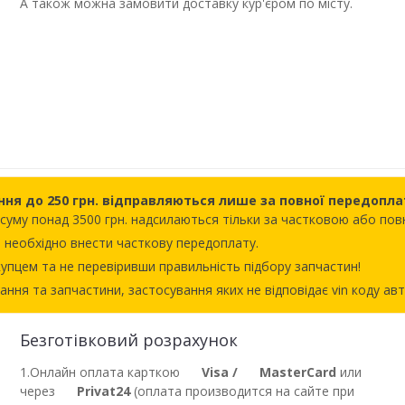
А також можна замовити доставку кур'єром по місту.
ння до 250 грн. відправляються лише за повної передопла
а суму понад 3500 грн. надсилаються тільки за частковою або п
 необхідно внести часткову передоплату.
упцем та не перевіривши правильність підбору запчастин!
ння та запчастини, застосування яких не відповідає vin коду ав
Безготівковий розрахунок
1.Онлайн оплата карткою
Visa /
MasterCard
или
через
Privat24
(оплата производится на сайте при