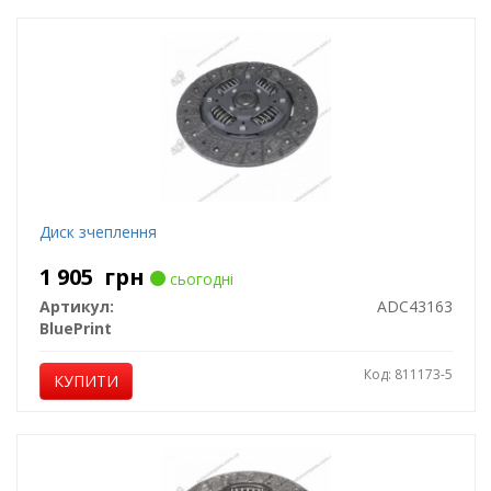
Диск зчеплення
1 905
грн
сьогодні
Артикул:
ADC43163
BluePrint
Код: 811173-5
КУПИТИ