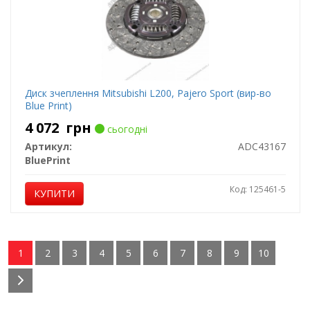
Диск зчеплення Mitsubishi L200, Pajero Sport (вир-во
Blue Print)
4 072
грн
сьогодні
Артикул:
ADC43167
BluePrint
Код: 125461-5
КУПИТИ
1
2
3
4
5
6
7
8
9
10