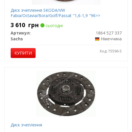
Диск зчеплення SKODA/VW
Fabia/Octavia/Bora/Golf/Passat "1,6-1,9 "96>>
3 610
грн
сьогодні
Артикул:
1864 527 337
Sachs
Німеччина
Код: 75596-5
КУПИТИ
Диск зчеплення