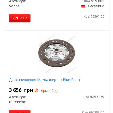
Артикул:
1864 919 001
Sachs
Німеччина
Код: 75591-20
КУПИТИ
Диск зчеплення Mazda (вир-во Blue Print)
3 656
грн
термін 2 дн.
Артикул:
ADM53139
BluePrint
Код: 695383-54