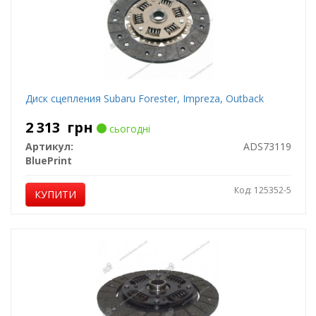
Диск сцепления Subaru Forester, Impreza, Outback
2 313
грн
сьогодні
Артикул:
ADS73119
BluePrint
Код: 125352-5
КУПИТИ