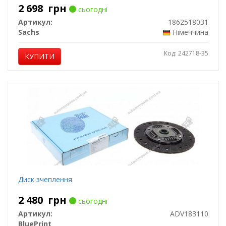
2 698
грн
сьогодні
Артикул:
1862518031
Sachs
Німеччина
Код: 242718-35
КУПИТИ
Диск зчеплення
2 480
грн
сьогодні
Артикул:
ADV183110
BluePrint