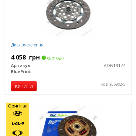
Диск зчеплення
4 058
грн
сьогодні
Артикул:
ADN13174
BluePrint
Код: 956802-5
КУПИТИ
Оригінал