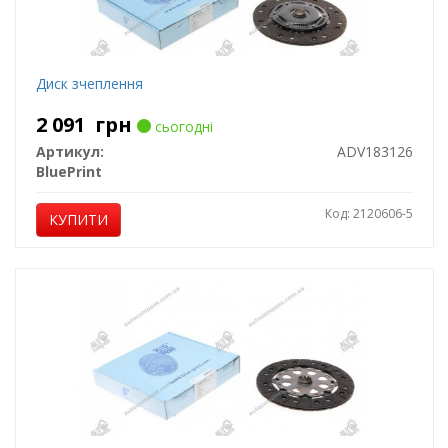
Диск зчеплення
2 091
грн
сьогодні
Артикул:
ADV183126
BluePrint
Код: 2120606-5
КУПИТИ