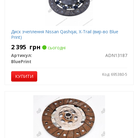
Диск зчеплення Nissan Qashqai, X-Trail (вир-во Blue
Print)
2 395
грн
сьогодні
Артикул:
ADN13187
BluePrint
Код: 695380-5
КУПИТИ