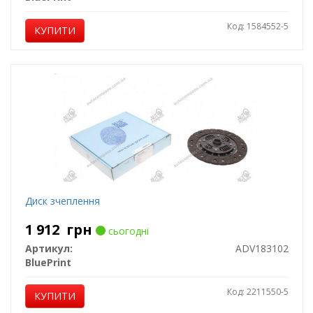
Код: 1584552-5
КУПИТИ
Диск зчеплення
1 912
грн
сьогодні
Артикул:
ADV183102
BluePrint
Код: 2211550-5
КУПИТИ