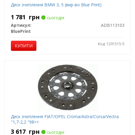
Диск зчеплення BMW 3, 5 (вир-во Blue Print)
1 781
грн
сьогодні
Артикул:
ADB113103
BluePrint
Код: 1201515-5
КУПИТИ
Диск зчеплення FIAT/OPEL Croma/Astra/Corsa/Vectra
"1,7-2,2 "98>>
3 617
грн
сьогодні