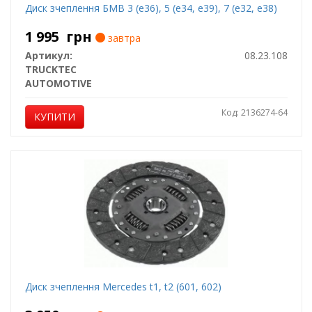
Диск зчеплення БМВ 3 (е36), 5 (е34, е39), 7 (е32, е38)
1 995
грн
завтра
Артикул:
08.23.108
TRUCKTEC
AUTOMOTIVE
Код: 2136274-64
КУПИТИ
Диск зчеплення Mercedes t1, t2 (601, 602)