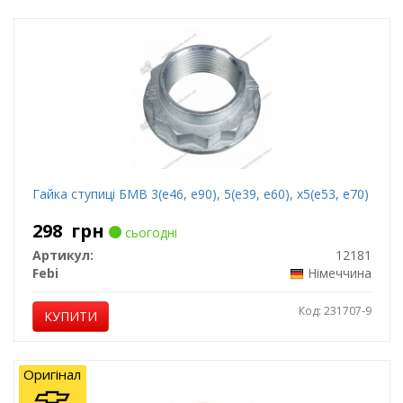
Гайка ступиці БМВ 3(е46, е90), 5(е39, е60), х5(е53, е70)
298
грн
сьогодні
Артикул:
12181
Febi
Німеччина
Код: 231707-9
КУПИТИ
Оригінал