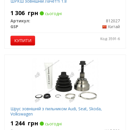
ШРКШ зовнішній Лачетті 1.8
1 306
грн
сьогодні
Артикул:
812027
GSP
Китай
Код: 3591-6
КУПИТИ
Шрус зовнішній з пильником Audi, Seat, Skoda,
Volkswagen
1 244
грн
сьогодні