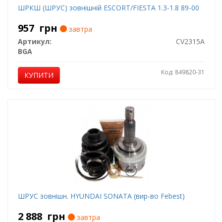
ШРКШ (ШРУС) зовнішній ESCORT/FIESTA 1.3-1.8 89-00
957
грн
завтра
Артикул:
CV2315A
BGA
Код: 849820-31
КУПИТИ
ШРУС зовнішн. HYUNDAI SONATA (вир-во Febest)
2 888
грн
завтра