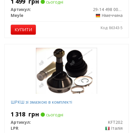
1 499
грн
сьогодні
Артикул:
29-14 498 0007
Meyle
Німеччина
Код: 86343-5
КУПИТИ
ШРКШ зі змазкою в комплекті
1 318
грн
сьогодні
Артикул:
KFT202
LPR
Італія