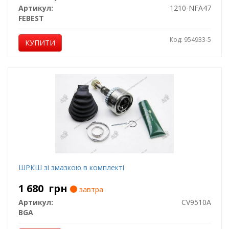
Артикул:
1210-NFA47
FEBEST
Код: 954933-5
КУПИТИ
ШРКШ зі змазкою в комплекті
1 680
грн
завтра
Артикул:
CV9510A
BGA