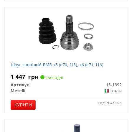
Шрус зовнішній БМВ х5 (е70, f15), x6 (e71, f16)
1 447
грн
сьогодні
Артикул:
15-1892
Metelli
Італія
Код: 704736-5
КУПИТИ