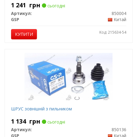
1 241
грн
сьогодні
Артикул:
850004
GSP
Китай
Код: 215634-54
КУПИТИ
ШРУС зовнішній з пильником
1 134
грн
сьогодні
Артикул:
850136
GSP
Китай