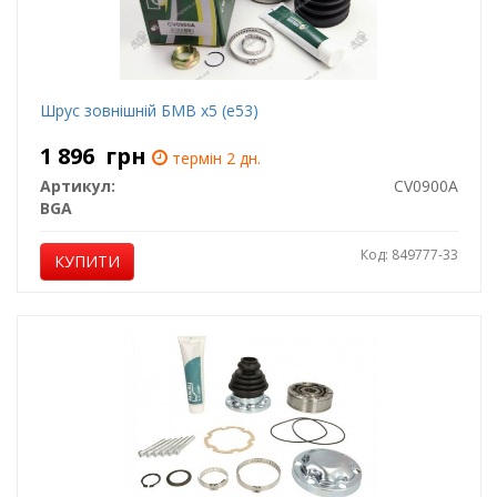
Шрус зовнішній БМВ х5 (е53)
1 896
грн
термін 2 дн.
Артикул:
CV0900A
BGA
Код: 849777-33
КУПИТИ