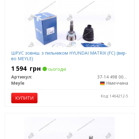
ШРУС зовніш. з пильником HYUNDAI MATRIX (FC) (вир-
во MEYLE)
1 594
грн
сьогодні
Артикул:
37-14 498 0014
Meyle
Німеччина
Код: 1464212-5
КУПИТИ