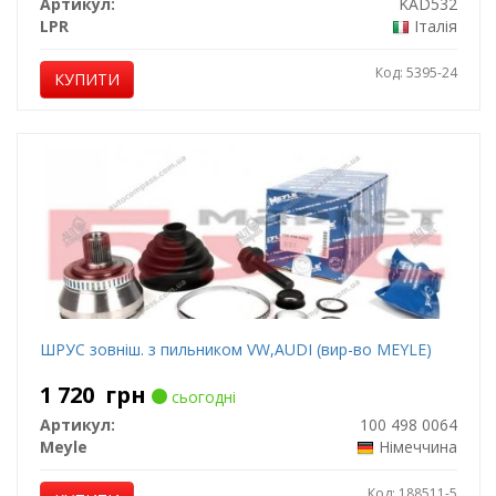
Артикул:
KAD532
LPR
Італія
Код: 5395-24
КУПИТИ
ШРУС зовніш. з пильником VW,AUDI (вир-во MEYLE)
1 720
грн
сьогодні
Артикул:
100 498 0064
Meyle
Німеччина
Код: 188511-5