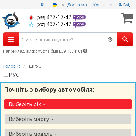
RU
UA
Доставка
Контакти
Вхід
437-17-47
(066)
437-17-47
(097)
Наприклад: вискомуфта бмв Е39, 1334101
Головна
ШРУС
ШРУС
Почніть з вибору автомобіля:
Виберіть рік
Виберіть марку
Виберіть модель