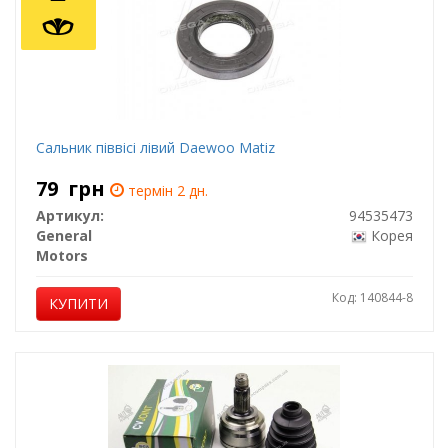
Сальник піввісі лівий Daewoo Matiz
79
грн
термін 2 дн.
Артикул:
94535473
General
Корея
Motors
Код: 140844-8
КУПИТИ