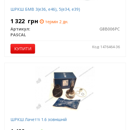
ШРКШ БМВ 3(е36, е46), 5(е34, е39)
1 322
грн
термін 2 дн.
Артикул:
G8B006PC
PASCAL
Код: 1476464-36
КУПИТИ
ШРКШ Лачетті 1.6 зовнішній