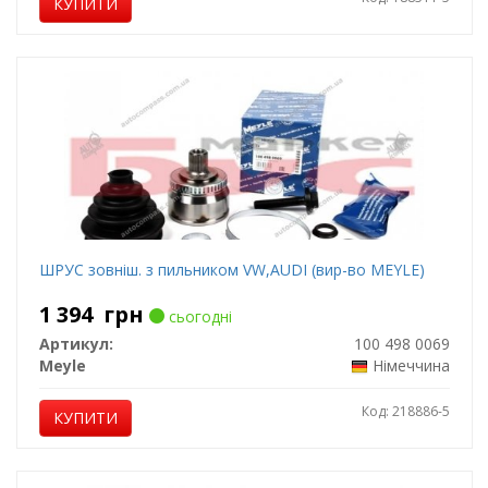
КУПИТИ
ШРУС зовніш. з пильником VW,AUDI (вир-во MEYLE)
1 394
грн
сьогодні
Артикул:
100 498 0069
Meyle
Німеччина
Код: 218886-5
КУПИТИ