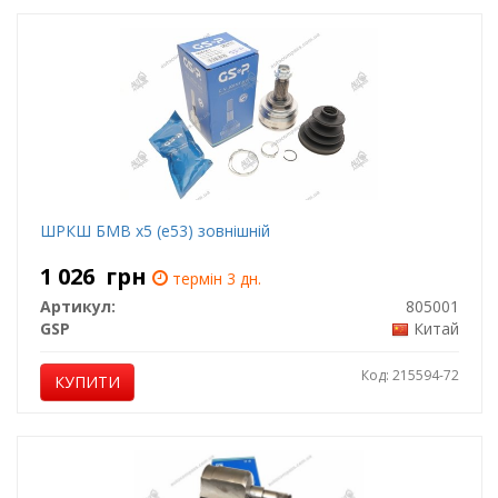
ШРКШ БМВ х5 (е53) зовнішній
1 026
грн
термін 3 дн.
Артикул:
805001
GSP
Китай
Код: 215594-72
КУПИТИ