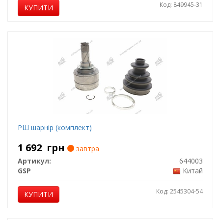
Код: 849945-31
КУПИТИ
РШ шарнір (комплект)
1 692
грн
завтра
Артикул:
644003
GSP
Китай
Код: 2545304-54
КУПИТИ