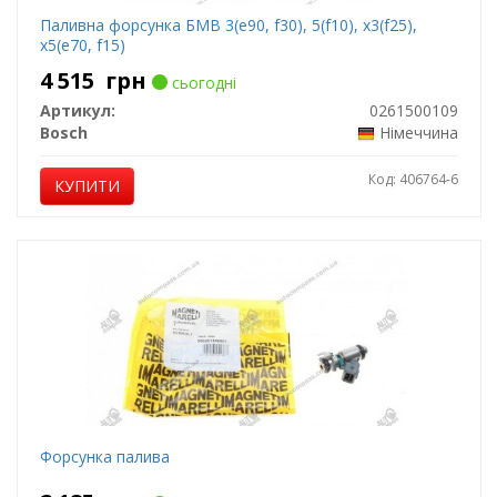
Паливна форсунка БМВ 3(e90, f30), ​​5(f10), x3(f25),
x5(e70, f15)
4 515
грн
сьогодні
Артикул:
0261500109
Bosch
Німеччина
Код: 406764-6
КУПИТИ
Форсунка палива