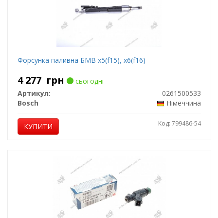
Форсунка паливна БМВ x5(f15), x6(f16)
4 277
грн
сьогодні
Артикул:
0261500533
Bosch
Німеччина
Код: 799486-54
КУПИТИ