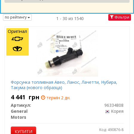
по рейтингу
Фільтри
1 - 30 из 1540
Оригінал
Форсунка топливная Авео, Ланос, Лачетти, Нубира,
Такума (нового образца)
4 441
грн
термін 2 дн.
Артикул:
96334808
General
Корея
Motors
Код: 490876-8
КУПИТИ