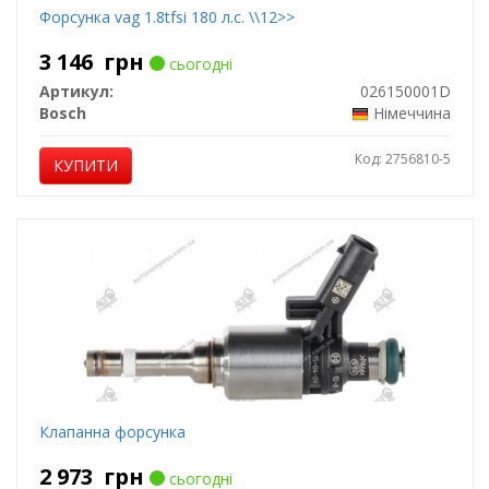
Форсунка vag 1.8tfsi 180 л.с. \\12>>
3 146
грн
сьогодні
Артикул:
026150001D
Bosch
Німеччина
Код: 2756810-5
КУПИТИ
Клапанна форсунка
2 973
грн
сьогодні