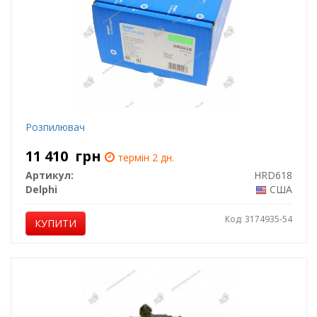
Розпилювач
11 410
грн
термін 2 дн.
Артикул:
HRD618
Delphi
США
Код: 3174935-54
КУПИТИ