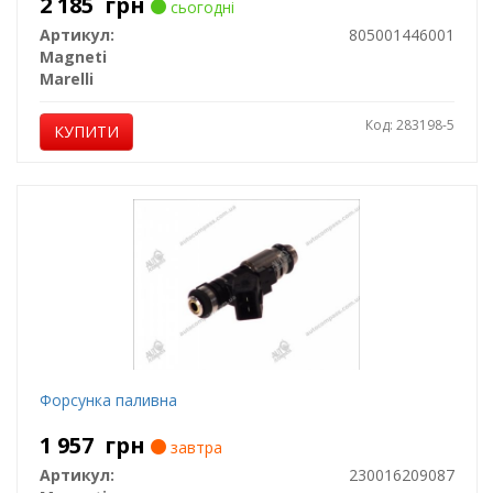
2 185
грн
сьогодні
Артикул:
805001446001
Magneti
Marelli
Код: 283198-5
КУПИТИ
Форсунка паливна
1 957
грн
завтра
Артикул:
230016209087