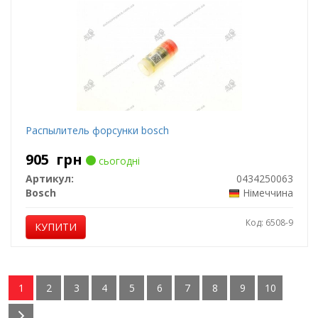
Распылитель форсунки bosch
905
грн
сьогодні
Артикул:
0434250063
Bosch
Німеччина
Код: 6508-9
КУПИТИ
1
2
3
4
5
6
7
8
9
10