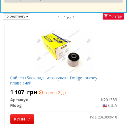
по рейтингу
Фільтри
1 - 1 из 1
Сайлентблок заднього кулака Dodge Journey
плаваючий
1 107
грн
термін 2 дн.
Артикул:
K201383
Moog
США
Код: 2363009-18
КУПИТИ