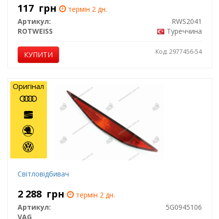
117
грн
термін 2 дн.
Артикул:
RWS2041
ROTWEISS
Туреччина
Код: 2977456-54
КУПИТИ
Оригінал
Світловідбивач
2 288
грн
термін 2 дн.
Артикул:
5G0945106
VAG