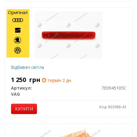
Оригінал
Відбивач світла
1 250
грн
термін 2 дн.
Артикул:
7E0945105C
VAG
Код: 863988-43
КУПИТИ