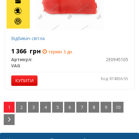
Відбивач світла
1 366
грн
термін 3 дн.
Артикул:
2E0945105
VAG
Код: 874856-55
КУПИТИ
1
2
3
4
5
6
7
8
9
10