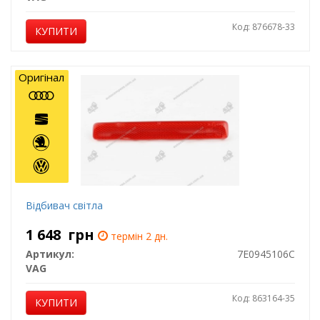
Код: 876678-33
КУПИТИ
Оригінал
Відбивач світла
1 648
грн
термін 2 дн.
Артикул:
7E0945106C
VAG
Код: 863164-35
КУПИТИ