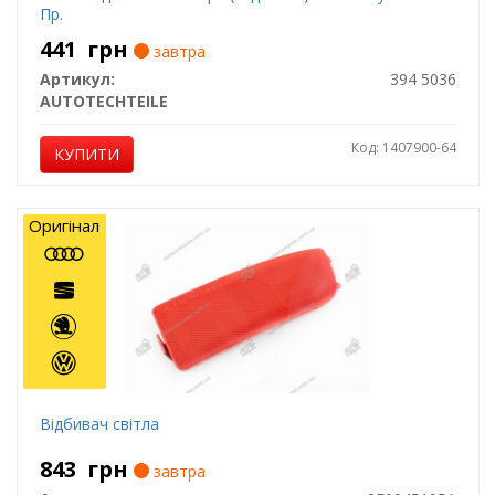
Пр.
441
грн
завтра
Артикул:
394 5036
AUTOTECHTEILE
Код: 1407900-64
КУПИТИ
Оригінал
Відбивач світла
843
грн
завтра