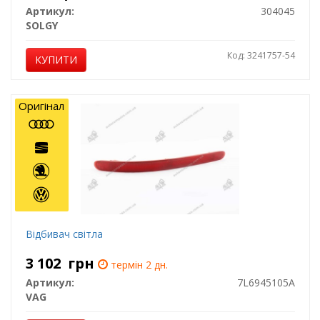
Артикул:
304045
SOLGY
Код: 3241757-54
КУПИТИ
Оригінал
Відбивач світла
3 102
грн
термін 2 дн.
Артикул:
7L6945105A
VAG