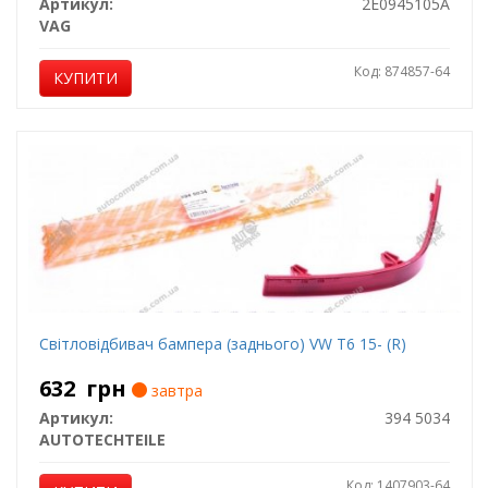
Артикул:
2E0945105A
VAG
Код: 874857-64
КУПИТИ
Світловідбивач бампера (заднього) VW T6 15- (R)
632
грн
завтра
Артикул:
394 5034
AUTOTECHTEILE
Код: 1407903-64