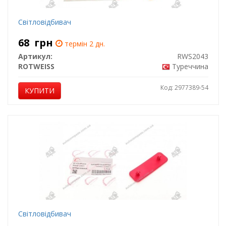
Світловідбивач
68
грн
термін 2 дн.
Артикул:
RWS2043
ROTWEISS
Туреччина
Код: 2977389-54
КУПИТИ
Світловідбивач