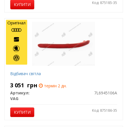
Код: 875185-35
КУПИТИ
Оригінал
Відбивач світла
3 051
грн
термін 2 дн.
Артикул:
7L6945106A
VAG
Код: 875186-35
КУПИТИ