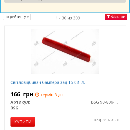
по рейтингу
Фільтри
1 - 30 из 309
Світловідбивач бампера зад T5 03- Л.
166
грн
термін 3 дн.
Артикул:
BSG 90-806-002
BSG
Код: 850293-31
КУПИТИ