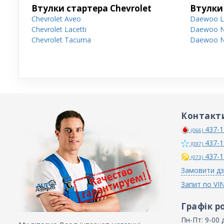
Втулки стартера Chevrolet
Втулки
Chevrolet Aveo
Daewoo L
Chevrolet Lacetti
Daewoo N
Chevrolet Tacuma
Daewoo N
Контакт
437-1
(066)
437-1
(097)
437-1
(073)
Замовити дз
Запит по VI
Графік р
Пн-Пт: 9-00 