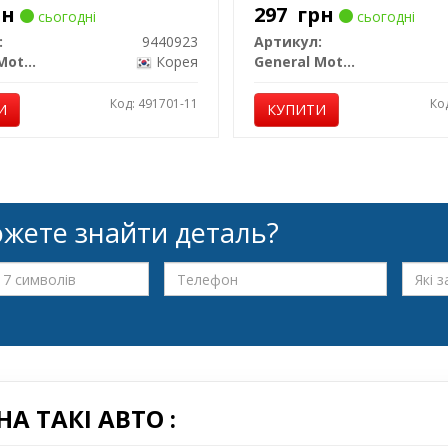
рн
297
грн
сьогодні
сьогодні
:
9440923
Артикул:
General Motors
Корея
General Motors
Код: 491701-11
Ко
И
КУПИТИ
жете знайти деталь?
А ТАКІ АВТО :