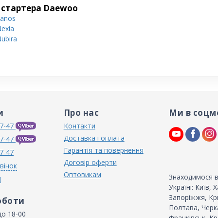
 стартера Daewoo
anos
exia
ubira
и
Про нас
Ми в соцм
7-47
Контакти
Доставка і оплата
7-47
Гарантія та повернення
7-47
Договір оферти
вінок
Оптовикам
Знаходимося в
N
Україні: Київ,
Запоріжжя, Кри
оботи
Полтава, Черка
до 18-00
Франківськ, Кр