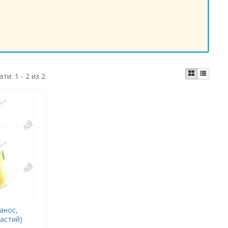
ати:
1 - 2 из 2
анос,
частий)