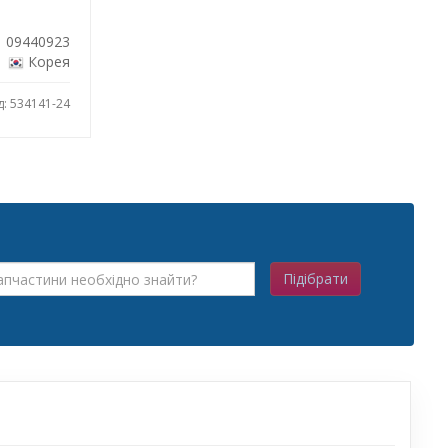
09440923
Корея
д: 534141-24
Підібрати