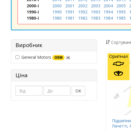
2000-і
2000
2001
2002
2003
2004
2005
1990-і
1990
1991
1992
1993
1994
1995
1980-і
1980
1981
1982
1983
1984
1985
Сортуванн
Виробник
Оригінал
General Motors
OEM
Ціна
ОК
Підшипни
Лачетті, 