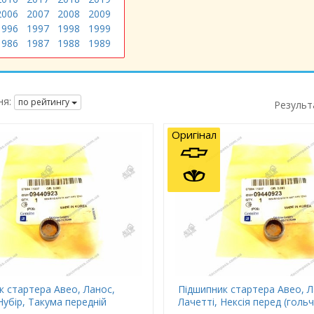
2006
2007
2008
2009
1996
1997
1998
1999
1986
1987
1988
1989
я:
по рейтингу
Результ
Оригінал
к стартера Авео, Ланос,
Підшипник стартера Авео, Л
Нубір, Такума передній
Лачетті, Нексія перед (голь