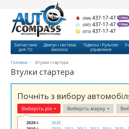
437-17-47
(066)
437-17-47
(097)
437-17-47
(073)
Запчастини
Двигун і система
Підвіска і Рульове
Зч
для ТО
вихлопа
управління
Головна
Втулки стартера
Втулки стартера
Почніть з вибору автомобіл
Виберіть рік
Виберіть марку
Виб
2020-і
2020
2010-і
2010
2011
2012
2013
2014
2015