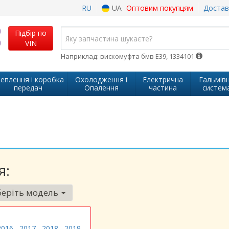
RU
UA
Оптовим покупцям
Достав
Підбір по
VIN
Наприклад: вискомуфта бмв Е39, 1334101
еплення і коробка
Охолодження і
Електрична
Гальмів
передач
Опалення
частина
систем
я:
еріть модель
2016
2017
2018
2019