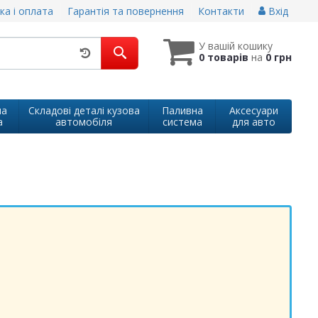
ка і оплата
Гарантія та повернення
Контакти
Вхід
У вашій кошику
0 товарів
на
0 грн
на
Складові деталі кузова
Паливна
Аксесуари
а
автомобіля
система
для авто