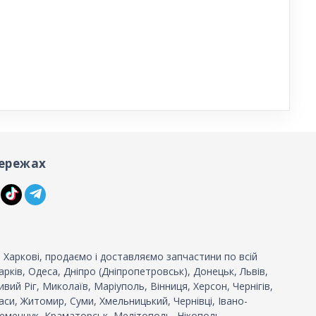
ережах
 Харкові, продаємо і доставляємо запчастини по всій
 Харків, Одеса, Дніпро (Дніпропетровськ), Донецьк, Львів,
вий Ріг, Миколаїв, Маріуполь, Вінниця, Херсон, Чернігів,
си, Житомир, Суми, Хмельницький, Чернівці, Івано-
еменчук, Краматорськ, Мелітополь, Нікополь, ... -