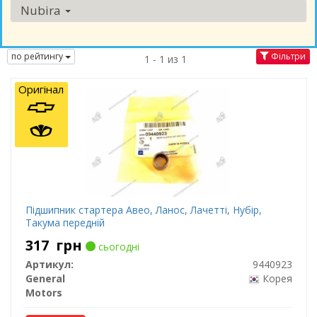
Nubira
по рейтингу
Фільтри
1 - 1 из 1
Оригінал
Підшипник стартера Авео, Ланос, Лачетті, Нубір,
Такума передній
317
грн
сьогодні
Артикул:
9440923
General
Корея
Motors