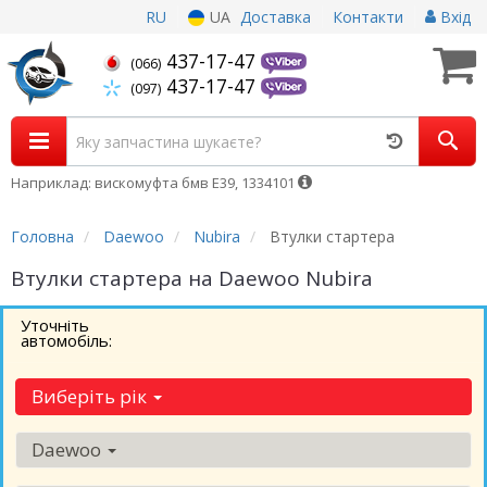
RU
UA
Доставка
Контакти
Вхід
437-17-47
(066)
437-17-47
(097)
Наприклад: вискомуфта бмв Е39, 1334101
Головна
Daewoo
Nubira
Втулки стартера
Втулки стартера на Daewoo Nubira
Уточніть
автомобіль:
Виберіть рік
Daewoo