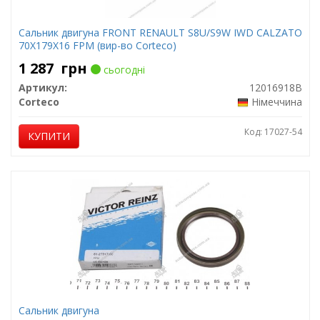
Сальник двигуна FRONT RENAULT S8U/S9W IWD CALZATO
70X179X16 FPM (вир-во Corteco)
1 287
грн
сьогодні
Артикул:
12016918B
Corteco
Німеччина
Код: 17027-54
КУПИТИ
Сальник двигуна