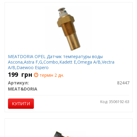
MEATDORIA OPEL Датчик температуры воды
Ascona,Astra F,G,Combo,Kadett E,Omega A/B,Vectra
A/B,Daewoo Espero
199
грн
термін 2 дн.
Артикул:
82447
MEAT&DORIA
Код: 3506192-63
КУПИТИ