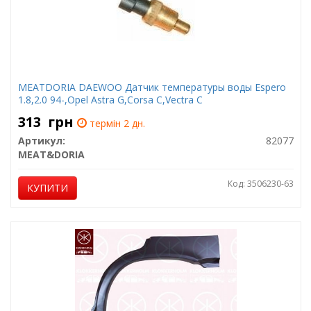
MEATDORIA DAEWOO Датчик температуры воды Espero
1.8,2.0 94-,Opel Astra G,Corsa C,Vectra C
313
грн
термін 2 дн.
Артикул:
82077
MEAT&DORIA
Код: 3506230-63
КУПИТИ