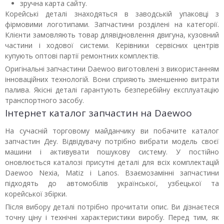
зручна карта сайту.
Корейські деталі знаходяться в заводській упаковці з
фірмовими логотипами. Запчастини розділені на категорії.
Клієнти замовляють товар длявідновлення двигуна, кузовний
частини і ходової системи. Керівники сервісних центрів
купують оптові партії ремонтних комплектів.
Оригінальні запчастини Daewoo виготовлені з використанням
інноваційних технологій. Вони сприяють зменшенню витрати
палива. Якісні деталі гарантують безперебійну експлуатацію
транспортного засобу.
Інтернет каталог запчастин на Daewoo
На сучасній торговому майданчику ви побачите каталог
запчастин Деу. Відвідувачу потрібно вибрати модель своєї
машини і активувати пошукову систему. У постійно
оновлюється каталозі присутні деталі для всіх комплектацій
Daewoo Nexia, Matiz і Lanos. Взаємозамінні запчастини
підходять до автомобілів української, узбецької та
корейської збірки.
Після вибору деталі потрібно прочитати опис. Ви дізнаєтеся
точну ціну і технічні характеристики виробу. Перед тим, як