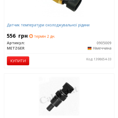
Датчик температури охолоджувальної рідини
556
грн
термін 2 дн.
Артикул:
0905009
METZGER
Німеччина
Код: 1398654-33
КУПИТИ