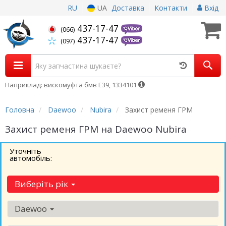
RU
UA
Доставка
Контакти
Вхід
437-17-47
(066)
437-17-47
(097)
Наприклад: вискомуфта бмв Е39, 1334101
Головна
Daewoo
Nubira
Захист ременя ГРМ
Захист ременя ГРМ на Daewoo Nubira
Уточніть
автомобіль:
Виберіть рік
Daewoo