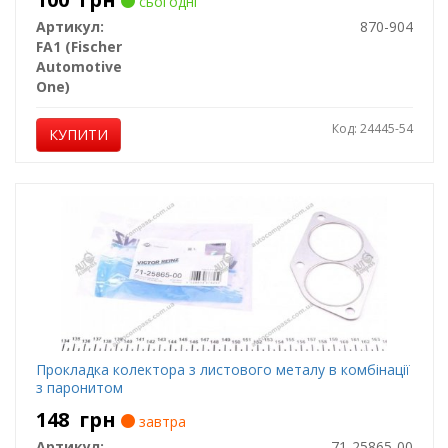
сьогодні
Артикул:
870-904
FA1 (Fischer
Automotive
One)
Код: 24445-54
КУПИТИ
Прокладка колектора з листового металу в комбінації
з паронитом
148
грн
завтра
Артикул:
71-25865-00