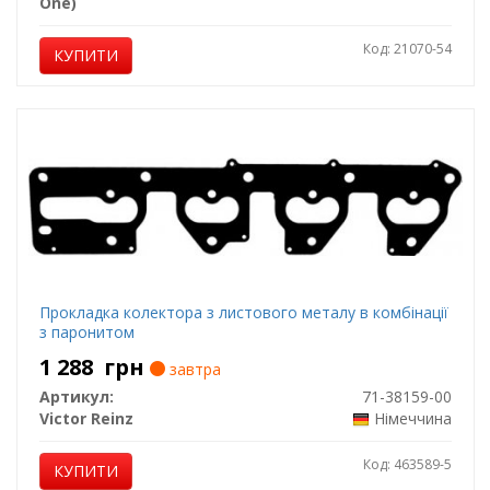
One)
Код: 21070-54
КУПИТИ
Прокладка колектора з листового металу в комбінації
з паронитом
1 288
грн
завтра
Артикул:
71-38159-00
Victor Reinz
Німеччина
Код: 463589-5
КУПИТИ