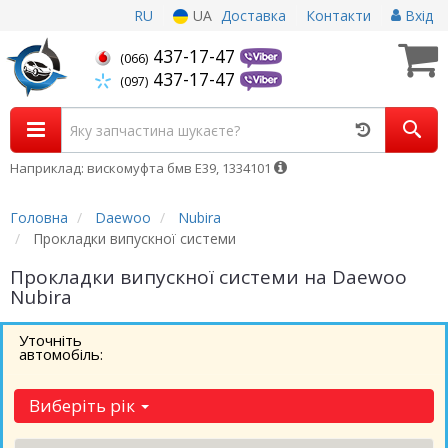
RU
UA
Доставка
Контакти
Вхід
437-17-47
(066)
437-17-47
(097)
Наприклад: вискомуфта бмв Е39, 1334101
Головна
Daewoo
Nubira
Прокладки випускної системи
Прокладки випускної системи на Daewoo
Nubira
Уточніть
автомобіль:
Виберіть рік