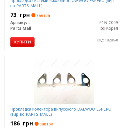
Прокладка системи вихлопної DAEWOO ESPERO (вир-
во PARTS-MALL)
73
грн
завтра
Артикул:
P1N-C009
Parts Mall
Корея
Код: 18286-8
КУПИТИ
Прокладка колектора випускного DAEWOO ESPERO
(вир-во PARTS-MALL)
186
грн
завтра