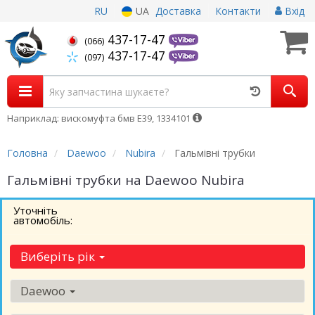
RU
UA
Доставка
Контакти
Вхід
437-17-47
(066)
437-17-47
(097)
Наприклад: вискомуфта бмв Е39, 1334101
Головна
Daewoo
Nubira
Гальмівні трубки
Гальмівні трубки на Daewoo Nubira
Уточніть
автомобіль:
Виберіть рік
Daewoo